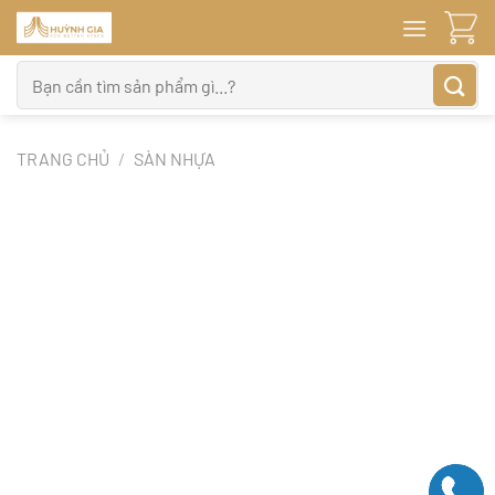
Bỏ
qua
nội
Tìm
dung
kiếm:
TRANG CHỦ
/
SÀN NHỰA