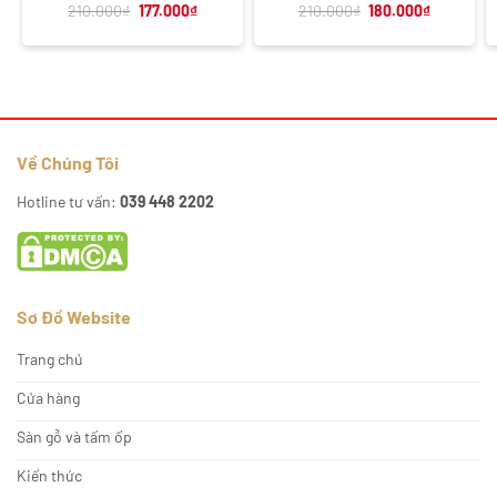
Giá
Giá
Giá
Giá
210.000
₫
177.000
₫
210.000
₫
180.000
₫
gốc
hiện
gốc
hiện
là:
tại
là:
tại
210.000₫.
là:
210.000₫.
là:
177.000₫.
180.000₫.
Về Chúng Tôi
Hotline tư vấn:
039 448 2202
Sơ Đồ Website
Trang chủ
Cửa hàng
Sàn gỗ và tấm ốp
Kiến thức