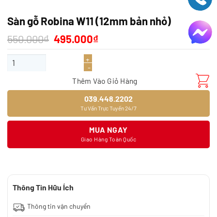
Sàn gỗ Robina W11 (12mm bản nhỏ)
Giá
Giá
550.000
₫
495.000
₫
gốc
hiện
là:
tại
Sàn gỗ Robina W11 (12mm bản nhỏ) số lượng
550.000₫.
là:
495.000₫.
Thêm Vào Giỏ Hàng
039.448.2202
Tư Vấn Trực Tuyến 24/7
MUA NGAY
Giao Hàng Toàn Quốc
Thông Tin Hữu Ích
Thông tin vận chuyển