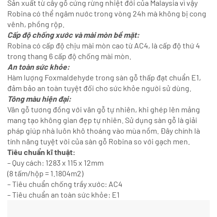
Sản xuất từ cây gỗ cứng rừng nhiệt đới của Malaysia vì vậy
Robina có thể ngâm nước trong vòng 24h mà không bị cong
vênh, phồng rộp.
Cấp độ chống xước và mài mòn bề mặt:
Robina có cấp độ chịu mài mòn cao từ AC4, là cấp độ thứ 4
trong thang 6 cấp độ chống mài mòn.
An toàn sức khỏe:
Hàm lượng Foxmaldehyde trong sàn gỗ thấp đạt chuẩn E1,
đảm bảo an toàn tuyệt đối cho sức khỏe người sử dùng.
Tông màu hiện đại:
Vân gỗ tương đồng với vân gỗ tự nhiên, khi ghép lên mảng
mang tạo không gian đẹp tự nhiên. Sử dụng sàn gỗ là giải
pháp giúp nhà luôn khô thoáng vào mùa nồm. Đây chính là
tính năng tuyệt vời của sàn gỗ Robina so với gạch men.
Tiêu chuẩn kĩ thuật:
– Quy cách: 1283 x 115 x 12mm
(8 tấm/hộp = 1.1804m2)
– Tiêu chuẩn chống trầy xước: AC4
– Tiêu chuẩn an toàn sức khỏe: E1