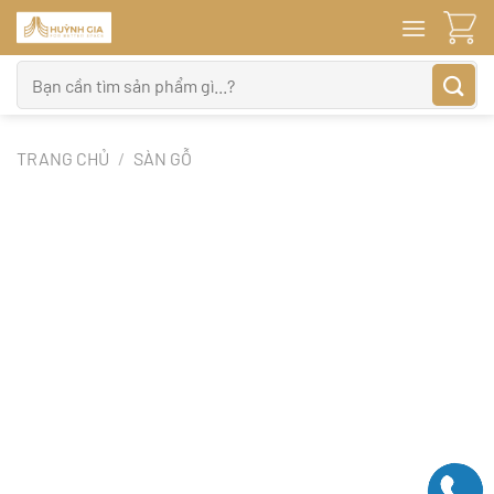
Bỏ
qua
nội
Tìm
dung
kiếm:
TRANG CHỦ
/
SÀN GỖ