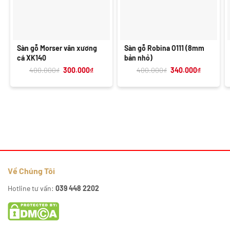
Sàn gỗ Morser vân xương
Sàn gỗ Robina O111 (8mm
cá XK140
bản nhỏ)
Giá
Giá
Giá
Giá
400.000
₫
300.000
₫
400.000
₫
340.000
₫
gốc
hiện
gốc
hiện
là:
tại
là:
tại
400.000₫.
là:
400.000₫.
là:
300.000₫.
340.000₫
Về Chúng Tôi
Hotline tư vấn:
039 448 2202