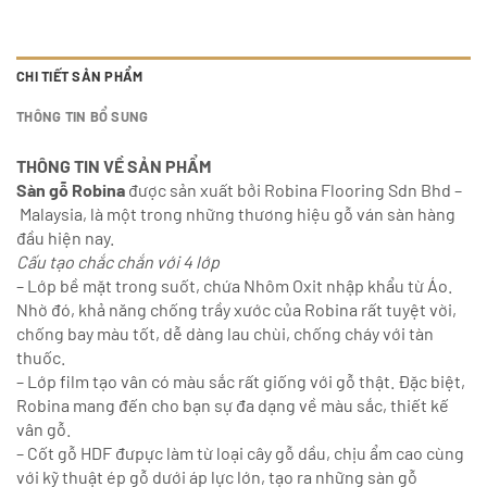
CHI TIẾT SẢN PHẨM
THÔNG TIN BỔ SUNG
THÔNG TIN VỀ SẢN PHẨM
Sàn gỗ Robina
được sản xuất bởi Robina Flooring Sdn Bhd –
Malaysia, là một trong những thương hiệu gỗ ván sàn hàng
đầu hiện nay.
Cấu tạo chắc chắn với 4 lớp
– Lớp bề mặt trong suốt, chứa Nhôm Oxit nhập khẩu từ Áo.
Nhờ đó, khả năng chống trầy xước của Robina rất tuyệt vời,
chống bay màu tốt, dễ dàng lau chùi, chống cháy với tàn
thuốc.
– Lớp film tạo vân có màu sắc rất giống với gỗ thật. Đặc biệt,
Robina mang đến cho bạn sự đa dạng về màu sắc, thiết kế
vân gỗ.
– Cốt gỗ HDF đưpực làm từ loại cây gỗ dầu, chịu ẩm cao cùng
với kỹ thuật ép gỗ dưới áp lực lớn, tạo ra những sàn gỗ