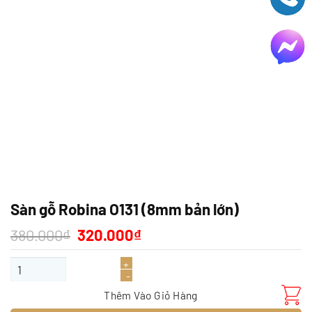
Sàn gỗ Robina O131 (8mm bản lớn)
Giá
Giá
380.000
₫
320.000
₫
gốc
hiện
là:
tại
Sàn gỗ Robina O131 (8mm bản lớn) số lượng
380.000₫.
là:
320.000₫.
Thêm Vào Giỏ Hàng