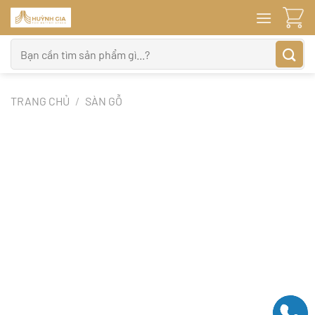
Bỏ
qua
nội
Tìm
dung
kiếm:
TRANG CHỦ
/
SÀN GỖ