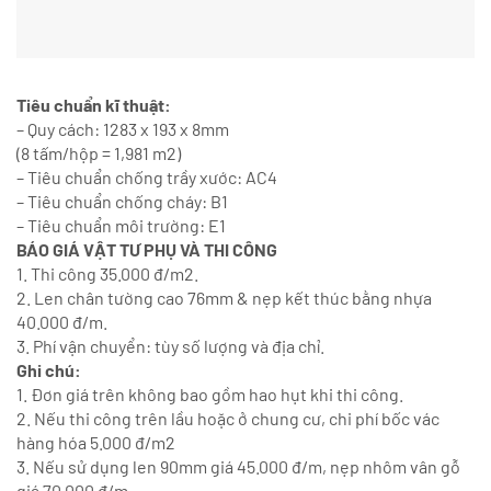
Tiêu chuẩn kĩ thuật:
– Quy cách: 1283 x 193 x 8mm
(8 tấm/hộp = 1,981 m2)
– Tiêu chuẩn chống trầy xước: AC4
– Tiêu chuẩn chống cháy: B1
– Tiêu chuẩn môi trường: E1
BÁO GIÁ VẬT TƯ PHỤ VÀ THI CÔNG
1. Thi công 35.000 đ/m2.
2. Len chân tường cao 76mm & nẹp kết thúc bằng nhựa
40.000 đ/m.
3. Phí vận chuyển: tùy số lượng và địa chỉ.
Ghi chú:
1. Đơn giá trên không bao gồm hao hụt khi thi công.
2. Nếu thi công trên lầu hoặc ở chung cư, chi phí bốc vác
hàng hóa 5.000 đ/m2
3. Nếu sử dụng len 90mm giá 45.000 đ/m, nẹp nhôm vân gỗ
giá 70.000 đ/m.