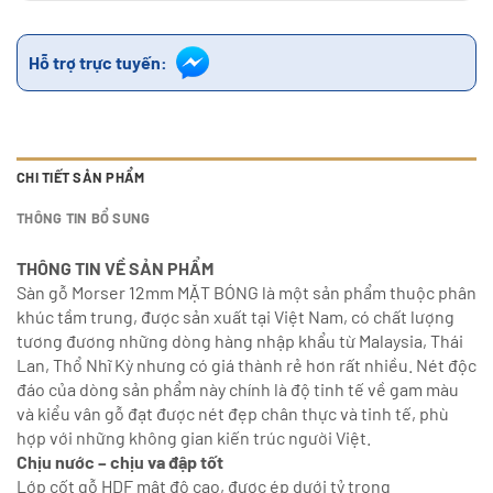
Hỗ trợ trực tuyến:
CHI TIẾT SẢN PHẨM
THÔNG TIN BỔ SUNG
THÔNG TIN VỀ SẢN PHẨM
Sàn gỗ Morser 12mm MẶT BÓNG là một sản phẩm thuộc phân
khúc tầm trung, được sản xuất tại Việt Nam, có chất lượng
tương đương những dòng hàng nhập khẩu từ Malaysia, Thái
Lan, Thổ Nhĩ Kỳ nhưng có giá thành rẻ hơn rất nhiều. Nét độc
đáo của dòng sản phẩm này chính là độ tinh tế về gam màu
và kiểu vân gỗ đạt được nét đẹp chân thực và tinh tế, phù
hợp với những không gian kiến trúc người Việt.
Chịu nước – chịu va đập tốt
Lớp cốt gỗ HDF mật độ cao, được ép dưới tỷ trọng