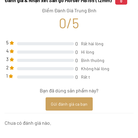
Đánh giá & Nhận xét Sàn gỗ Morser MB155 (12mm)
0
Điểm Đánh Giá Trung Bnh
0/5
5
0
Rất hài lòng
4
0
Hi lòng
3
0
Bình thường
2
0
Không hài lòng
1
0
Rất t
Bạn đã dùng sản phẩm này?
Gửi đánh giá ca bạn
Chưa có đánh giá nào.