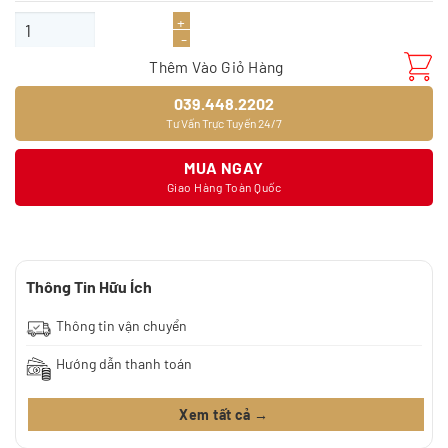
là:
tại
Sàn gỗ Morser MB155 (12mm) số lượng
410.000₫.
là:
340.000₫.
Thêm Vào Giỏ Hàng
039.448.2202
Tư Vấn Trực Tuyến 24/7
MUA NGAY
Giao Hàng Toàn Quốc
Thông Tin Hữu Ích
Thông tin vận chuyển
Hướng dẫn thanh toán
Xem tất cả →