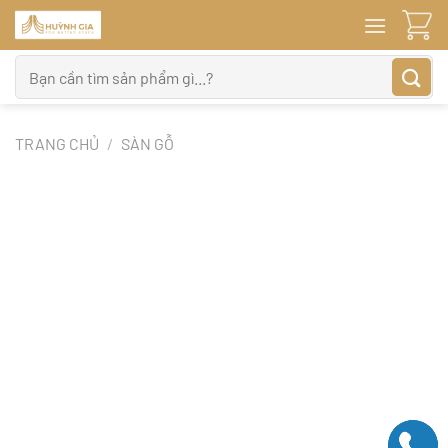
Bỏ
qua
nội
Tìm
dung
kiếm:
TRANG CHỦ
/
SÀN GỖ