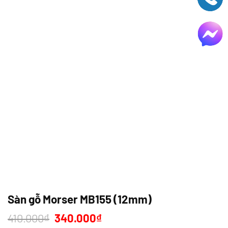
Sàn gỗ Morser MB155 (12mm)
Giá
Giá
410.000
₫
340.000
₫
gốc
hiện