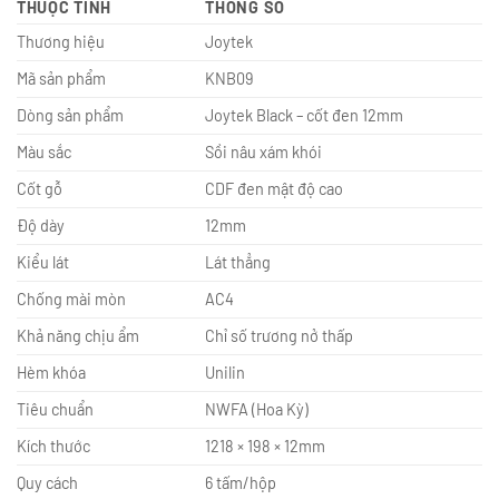
THUỘC TÍNH
THÔNG SỐ
Thương hiệu
Joytek
Mã sản phẩm
KNB09
Dòng sản phẩm
Joytek Black – cốt đen 12mm
Màu sắc
Sồi nâu xám khói
Cốt gỗ
CDF đen mật độ cao
Độ dày
12mm
Kiểu lát
Lát thẳng
Chống mài mòn
AC4
Khả năng chịu ẩm
Chỉ số trương nở thấp
Hèm khóa
Unilin
Tiêu chuẩn
NWFA (Hoa Kỳ)
Kích thước
1218 × 198 × 12mm
Quy cách
6 tấm/hộp