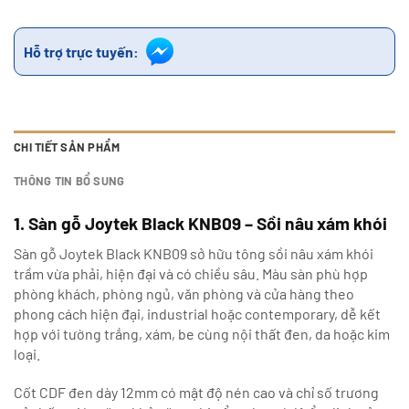
Hỗ trợ trực tuyến:
CHI TIẾT SẢN PHẨM
THÔNG TIN BỔ SUNG
1. Sàn gỗ Joytek Black KNB09 – Sồi nâu xám khói
Sàn gỗ Joytek Black KNB09 sở hữu tông sồi nâu xám khói
trầm vừa phải, hiện đại và có chiều sâu. Màu sàn phù hợp
phòng khách, phòng ngủ, văn phòng và cửa hàng theo
phong cách hiện đại, industrial hoặc contemporary, dễ kết
hợp với tường trắng, xám, be cùng nội thất đen, da hoặc kim
loại.
Cốt CDF đen dày 12mm có mật độ nén cao và chỉ số trương