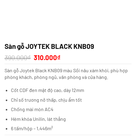
Sàn gỗ JOYTEK BLACK KNB09
Giá
Giá
390.000
₫
310.000
₫
gốc
hiện
là:
tại
Sàn gỗ Joytek Black KNB09 màu Sồi nâu xám khói, phù hợp
390.000₫.
là:
310.000₫.
phòng khách, phòng ngủ, văn phòng và cửa hàng.
Cốt CDF đen mật độ cao, dày 12mm
Chỉ số trương nở thấp, chịu ẩm tốt
Chống mài mòn AC4
Hèm khóa Unilin, lát thẳng
6 tấm/hộp – 1,446m²