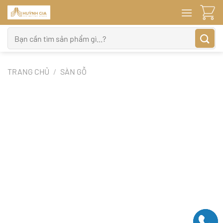
Bỏ
qua
nội
Tìm
dung
kiếm:
TRANG CHỦ
/
SÀN GỖ