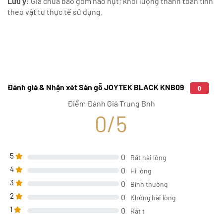
Lưu ý:
Giá chưa bao gồm hao hụt; khối lượng thanh toán tính
theo vật tư thực tế sử dụng.
Đánh giá & Nhận xét Sàn gỗ JOYTEK BLACK KNB09
0
Điểm Đánh Giá Trung Bnh
0/5
5
0
Rất hài lòng
4
0
Hi lòng
3
0
Bình thường
2
0
Không hài lòng
1
0
Rất t