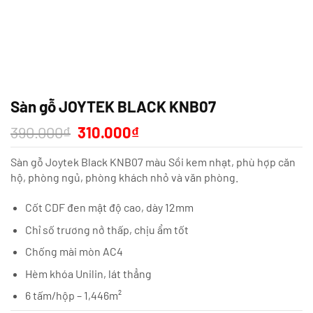
Sàn gỗ JOYTEK BLACK KNB07
Giá
Giá
390.000
₫
310.000
₫
gốc
hiện
là:
tại
Sàn gỗ Joytek Black KNB07 màu Sồi kem nhạt, phù hợp căn
390.000₫.
là:
310.000₫.
hộ, phòng ngủ, phòng khách nhỏ và văn phòng.
Cốt CDF đen mật độ cao, dày 12mm
Chỉ số trương nở thấp, chịu ẩm tốt
Chống mài mòn AC4
Hèm khóa Unilin, lát thẳng
6 tấm/hộp – 1,446m²