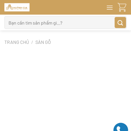
Bỏ
qua
nội
Tìm
dung
kiếm:
TRANG CHỦ
/
SÀN GỖ