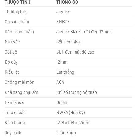
THUỘC TÍNH
THÔNG SỐ
Thương hiệu
Joytek
Mã sản phẩm
KNB07
Dòng sản phẩm
Joytek Black – cốt đen 12mm
Màu sắc
Sồi kem nhạt
Cốt gỗ
CDF đen mật độ cao
Độ dày
12mm
Kiểu lát
Lát thẳng
Chống mài mòn
AC4
Khả năng chịu ẩm
Chỉ số trương nở thấp
Hèm khóa
Unilin
Tiêu chuẩn
NWFA (Hoa Kỳ)
Kích thước
1218 × 198 × 12mm
Quy cách
6 tấm/hộp