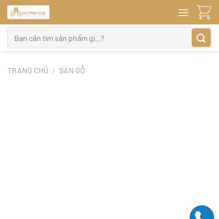
Bỏ
qua
nội
Tìm
dung
kiếm:
TRANG CHỦ
/
SÀN GỖ