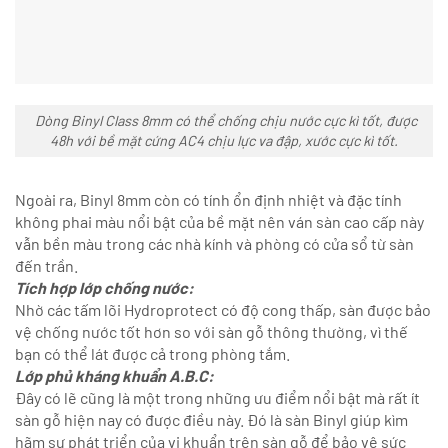
Dòng Binyl Class 8mm có thể chống chịu nước cực kì tốt, được
48h với bề mặt cứng AC4 chịu lực va đập, xước cực kì tốt.
Ngoài ra, Binyl 8mm còn có tính ổn định nhiệt và đặc tính
không phai màu nổi bật của bề mặt nên ván sàn cao cấp này
vẫn bền màu trong các nhà kính và phòng có cửa sổ từ sàn
đến trần.
Tích hợp lớp chống nước:
Nhờ các tấm lõi Hydroprotect có độ cong thấp, sàn được bảo
vệ chống nước tốt hơn so với sàn gỗ thông thường, vì thế
bạn có thể lát được cả trong phòng tắm.
Lớp phủ kháng khuẩn A.B.C:
Đây có lẽ cũng là một trong những ưu điểm nổi bật mà rất ít
sàn gỗ hiện nay có được điều này. Đó là sàn Binyl giúp kìm
hãm sự phát triển của vi khuẩn trên sàn gỗ để bảo vệ sức