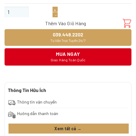
Sàn gỗ Binyl TL8633 (8mm) số lượng
Thêm Vào Giỏ Hàng
039.448.2202
Tư Vấn Trực Tuyến 24/7
MUA NGAY
Giao Hàng Toàn Quốc
Thông Tin Hữu Ích
Thông tin vận chuyển
Hướng dẫn thanh toán
Xem tất cả →