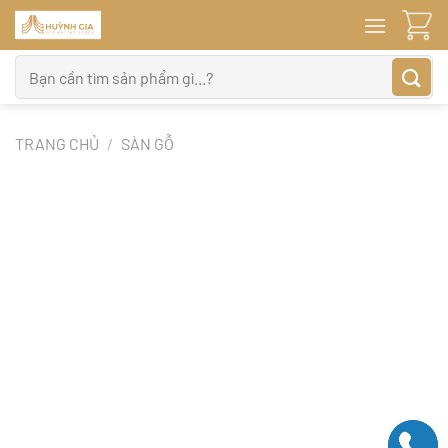
Bỏ
qua
nội
Tìm
dung
kiếm:
TRANG CHỦ
/
SÀN GỖ