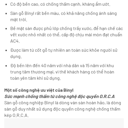
Có độ bền cao, có chống thấm cạnh, kháng ẩm ướt.
Sàn gỗ Binyl rất bền màu, có khả năng chống ánh sáng
mặt trời.
Bề mặt sàn được phủ lớp chống trầy xước, để hạn chế các
vết xước nhỏ nhất có thể, cấp độ chịu mài mòn đạt chuẩn
AC4.
Được làm từ cốt gỗ tự nhiên an toàn sức khỏe người sử
dụng.
Độ bền lên đến 40 năm với nhà dân và 15 năm với khu
trung tâm thương mại, vì thế khách hàng có thể hoàn
toàn yên tâm khi sử dụng.
Một số công nghệ ưu việt của Binyl
Sức mạnh chống thấm từ công nghệ độc quyền O.R.C.A
Sàn gỗ công nghiệp Binyl là dòng ván sàn hoàn hảo, là dòng
sàn gỗ duy nhất sử dụng độc quyền công nghệ chống thấm
kép O.R.C.A.