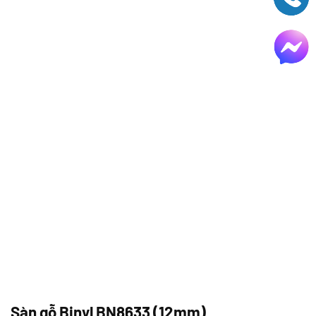
Sàn gỗ Binyl BN8633 (12mm)