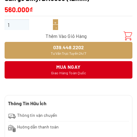
560.000
₫
Sàn gỗ Binyl BN8633 (12mm) số lượng
Thêm Vào Giỏ Hàng
039.448.2202
Tư Vấn Trực Tuyến 24/7
MUA NGAY
Giao Hàng Toàn Quốc
Thông Tin Hữu Ích
Thông tin vận chuyển
Hướng dẫn thanh toán