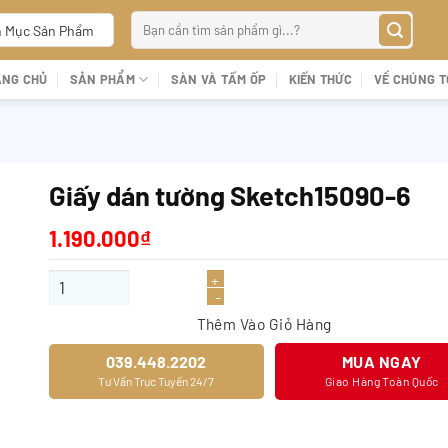
Tìm
 Mục Sản Phẩm
kiếm:
ANG CHỦ
SẢN PHẨM
SÀN VÀ TẤM ỐP
KIẾN THỨC
VỀ CHÚNG T
Giấy dán tường Sketch15090-6
1.190.000
₫
Giấy dán tường Sketch15090-6 số lượng
Thêm Vào Giỏ Hàng
039.448.2202
MUA NGAY
Tư Vấn Trực Tuyến 24/7
Giao Hàng Toàn Quốc