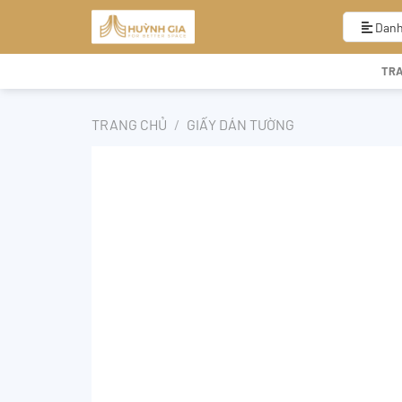
Bỏ
qua
Danh
nội
dung
TR
TRANG CHỦ
/
GIẤY DÁN TƯỜNG