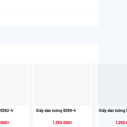
+
+
 9382-4
Giấy dán tường 9389-4
Giấy dán tường
.000
₫
1.250.000
₫
1.250