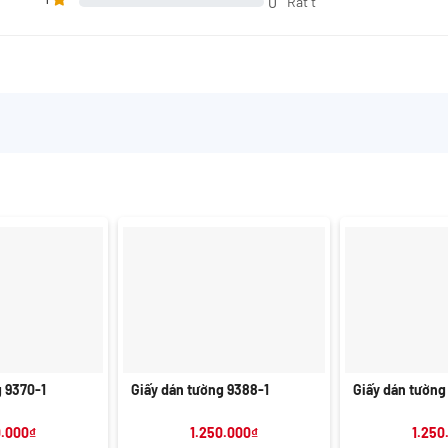
0
Rất t
+
+
g 9370-1
Giấy dán tường 9388-1
Giấy dán tường
0.000
₫
1.250.000
₫
1.250