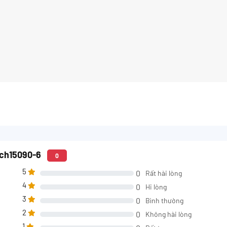
tch15090-6
0
5
0
Rất hài lòng
4
0
Hi lòng
3
0
Bình thường
2
0
Không hài lòng
1