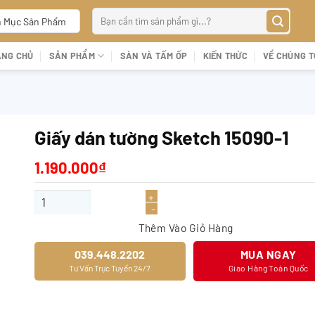
Tìm
 Mục Sản Phẩm
kiếm:
ANG CHỦ
SẢN PHẨM
SÀN VÀ TẤM ỐP
KIẾN THỨC
VỀ CHÚNG T
Giấy dán tường Sketch 15090-1
1.190.000
₫
Giấy dán tường Sketch 15090-1 số lượng
Thêm Vào Giỏ Hàng
039.448.2202
MUA NGAY
Tư Vấn Trực Tuyến 24/7
Giao Hàng Toàn Quốc