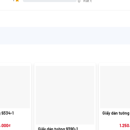
0
Rất t
+
g 9334-1
Giấy dán tường
+
0.000
₫
1.250
Giấy dán tường 9390-1