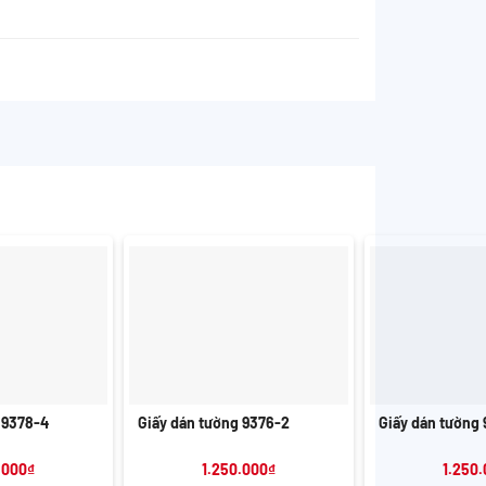
+
+
 9378-4
Giấy dán tường 9376-2
Giấy dán tường
.000
₫
1.250.000
₫
1.250