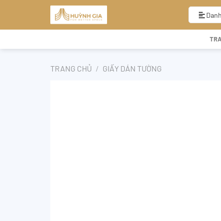
Bỏ
qua
Danh
nội
dung
TR
TRANG CHỦ
/
GIẤY DÁN TƯỜNG