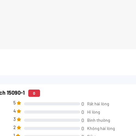
tch 15090-1
0
5
0
Rất hài lòng
4
0
Hi lòng
3
0
Bình thường
2
0
Không hài lòng
1