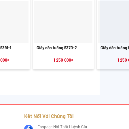
+
+
 9391-1
Giấy dán tường 9370-2
Giấy dán tường 
.000
₫
1.250.000
₫
1.250
Kết Nối Với Chúng Tôi
Fanpage Nội Thất Huỳnh Gia