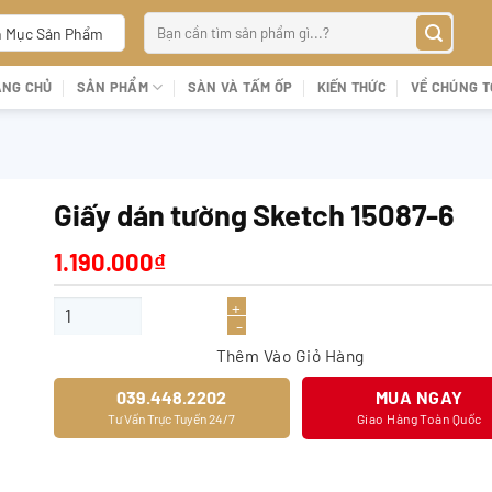
Tìm
 Mục Sản Phẩm
kiếm:
ANG CHỦ
SẢN PHẨM
SÀN VÀ TẤM ỐP
KIẾN THỨC
VỀ CHÚNG T
Giấy dán tường Sketch 15087-6
1.190.000
₫
Giấy dán tường Sketch 15087-6 số lượng
Thêm Vào Giỏ Hàng
039.448.2202
MUA NGAY
Tư Vấn Trực Tuyến 24/7
Giao Hàng Toàn Quốc