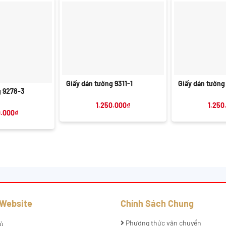
+
+
Giấy dán tường 9311-1
Giấy dán tường
g 9278-3
1.250.000
₫
1.250
0.000
₫
 Website
Chính Sách Chung
Phương thức vận chuyển
ủ