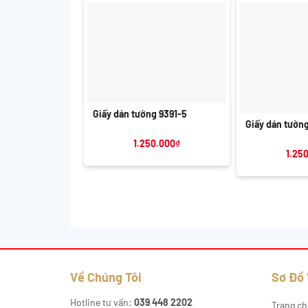
+
+
Giấy dán tường 9391-5
Giấy dán tườn
1.250.000
₫
1.25
Về Chúng Tôi
Sơ Đồ
Hotline tư vấn:
039 448 2202
Trang ch