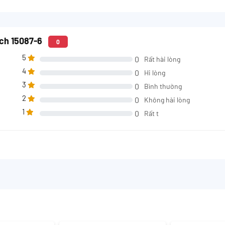
tch 15087-6
0
5
0
Rất hài lòng
4
0
Hi lòng
3
0
Bình thường
2
0
Không hài lòng
1
0
Rất t