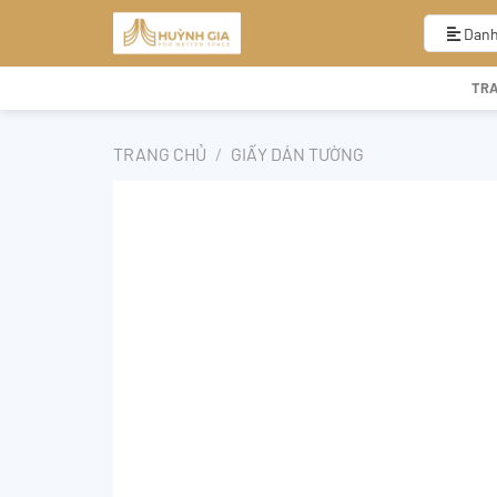
Bỏ
qua
Danh
nội
dung
TR
TRANG CHỦ
/
GIẤY DÁN TƯỜNG