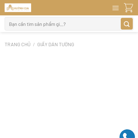
Bỏ
qua
nội
Tìm
dung
kiếm:
TRANG CHỦ
/
GIẤY DÁN TƯỜNG