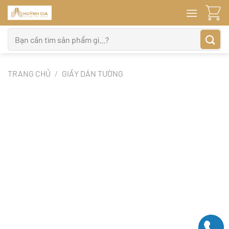
Bỏ
qua
nội
Tìm
dung
kiếm:
TRANG CHỦ
/
GIẤY DÁN TƯỜNG