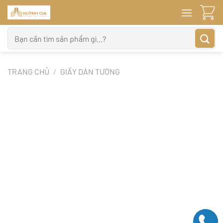
Bỏ
qua
nội
Tìm
dung
kiếm:
TRANG CHỦ
/
GIẤY DÁN TƯỜNG