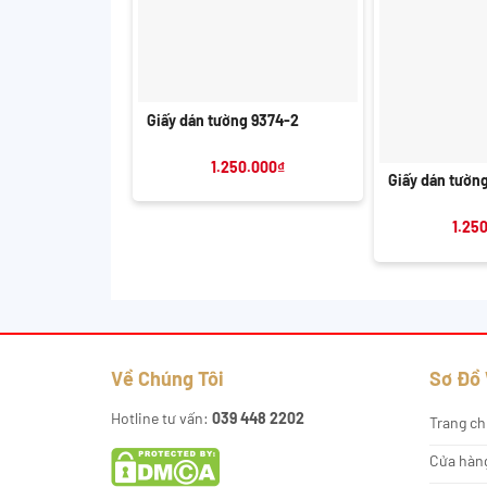
+
Giấy dán tường 9374-2
+
1.250.000
₫
Giấy dán tườn
1.25
Về Chúng Tôi
Sơ Đồ
Hotline tư vấn:
039 448 2202
Trang ch
Cửa hàn