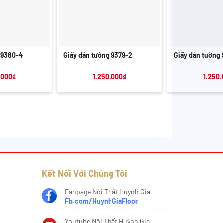
+
+
 9380-4
Giấy dán tường 9379-2
Giấy dán tường
.000
₫
1.250.000
₫
1.250
Kết Nối Với Chúng Tôi
Fanpage Nội Thất Huỳnh Gia
Fb.com/HuynhGiaFloor
Youtube Nội Thất Huỳnh Gia