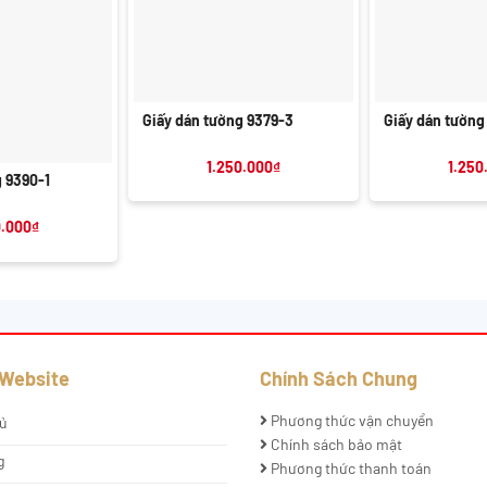
+
+
Giấy dán tường 9379-3
Giấy dán tường
1.250.000
₫
1.250
g 9390-1
0.000
₫
 Website
Chính Sách Chung
Phương thức vận chuyển
ủ
Chính sách bảo mật
g
Phương thức thanh toán