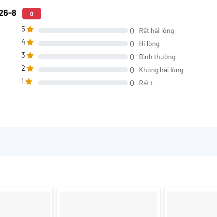
426-8
0
5
0
Rất hài lòng
4
0
Hi lòng
3
0
Bình thường
2
0
Không hài lòng
1
0
Rất t