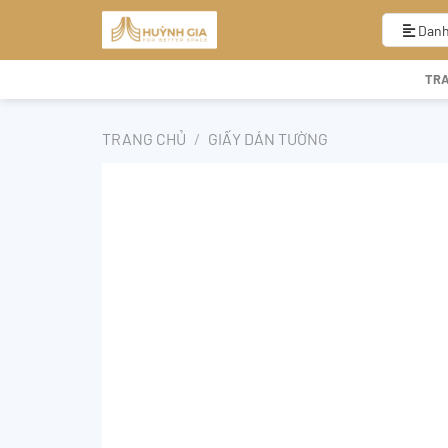
Bỏ
qua
Danh
nội
dung
TR
TRANG CHỦ
/
GIẤY DÁN TƯỜNG