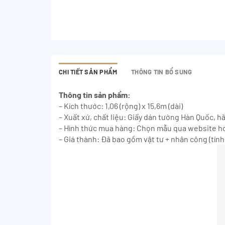
CHI TIẾT SẢN PHẨM
THÔNG TIN BỔ SUNG
Thông tin sản phẩm:
– Kích thước: 1,06 (rộng) x 15,6m (dài)
– Xuất xứ, chất liệu: Giấy dán tường Hàn Quốc, h
– Hình thức mua hàng: Chọn mẫu qua website ho
– Giá thành: Đã bao gồm vật tư + nhân công (tính