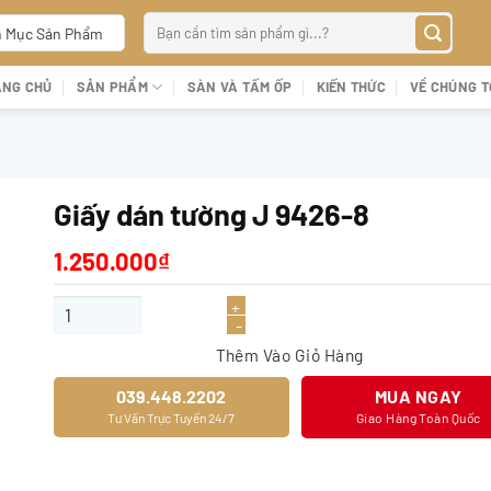
Tìm
 Mục Sản Phẩm
kiếm:
ANG CHỦ
SẢN PHẨM
SÀN VÀ TẤM ỐP
KIẾN THỨC
VỀ CHÚNG T
Giấy dán tường J 9426-8
1.250.000
₫
Giấy dán tường J 9426-8 số lượng
Thêm Vào Giỏ Hàng
039.448.2202
MUA NGAY
Tư Vấn Trực Tuyến 24/7
Giao Hàng Toàn Quốc