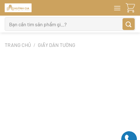
Bỏ
qua
nội
Tìm
dung
kiếm:
TRANG CHỦ
/
GIẤY DÁN TƯỜNG