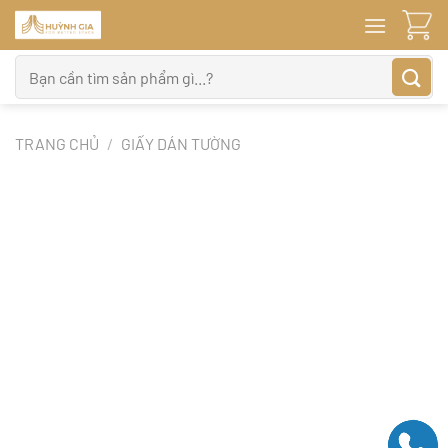
Bỏ
qua
nội
Tìm
dung
kiếm:
TRANG CHỦ
/
GIẤY DÁN TƯỜNG