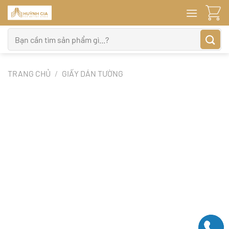
Bỏ
qua
nội
Tìm
dung
kiếm:
TRANG CHỦ
/
GIẤY DÁN TƯỜNG