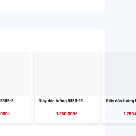
+
+
 9389-3
Giấy dán tường 9380-13
Giấy dán tường 
.000
₫
1.250.000
₫
1.250