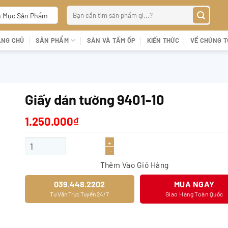
Tìm
 Mục Sản Phẩm
kiếm:
ANG CHỦ
SẢN PHẨM
SÀN VÀ TẤM ỐP
KIẾN THỨC
VỀ CHÚNG T
Giấy dán tường 9401-10
1.250.000
₫
Giấy dán tường 9401-10 số lượng
Thêm Vào Giỏ Hàng
039.448.2202
MUA NGAY
Tư Vấn Trực Tuyến 24/7
Giao Hàng Toàn Quốc