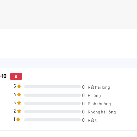
-10
0
5
0
Rất hài lòng
4
0
Hi lòng
3
0
Bình thường
2
0
Không hài lòng
1
0
Rất t