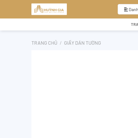
Bỏ
qua
Danh
nội
dung
TR
TRANG CHỦ
/
GIẤY DÁN TƯỜNG