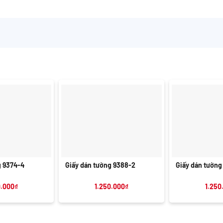
+
+
g 9374-4
Giấy dán tường 9388-2
Giấy dán tường
0.000
₫
1.250.000
₫
1.250