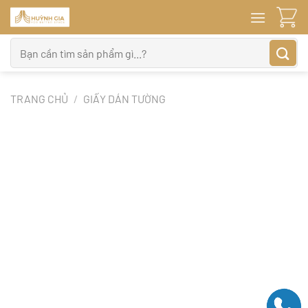
Bỏ
qua
nội
Tìm
dung
kiếm:
TRANG CHỦ
/
GIẤY DÁN TƯỜNG