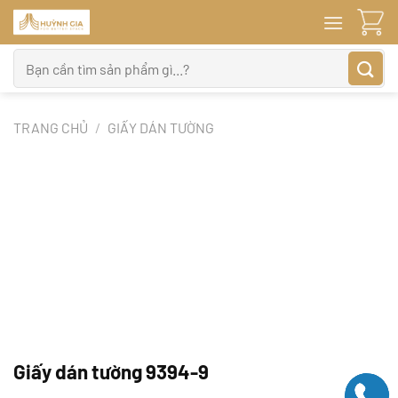
Bỏ
qua
nội
Tìm
dung
kiếm:
TRANG CHỦ
/
GIẤY DÁN TƯỜNG
Giấy dán tường 9394-9