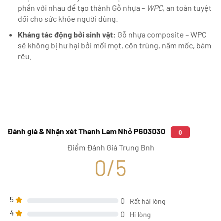
phần với nhau để tạo thành Gỗ nhựa –
WPC
, an toàn tuyệt
đối cho sức khỏe người dùng.
Kháng tác động bởi sinh vật:
Gỗ nhựa composite – WPC
sẽ không bị hư hại bởi mối mọt, côn trùng, nấm mốc, bám
rêu.
Đánh giá & Nhận xét Thanh Lam Nhỏ P603030
0
Điểm Đánh Giá Trung Bnh
0/5
5
0
Rất hài lòng
4
0
Hi lòng