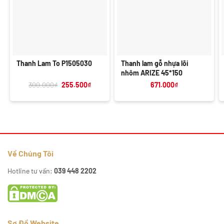
Thanh Lam To P1505030
Thanh lam gỗ nhựa lõi
nhôm ARIZE 45*150
Giá
Giá
300.000
₫
255.500
₫
671.000
₫
gốc
hiện
là:
tại
300.000₫.
là:
255.500₫.
Về Chúng Tôi
Hotline tư vấn:
039 448 2202
Sơ Đồ Website