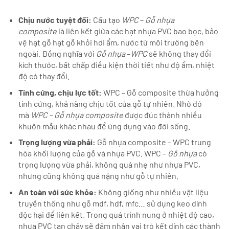
Chịu nước tuyệt đối:
Cấu tạo
WPC
–
Gỗ nhựa
composite
là liên kết giữa các hạt nhựa PVC bao bọc, bảo
vệ hạt gỗ hạt gỗ khỏi hơi ẩm, nước từ môi trường bên
ngoài. Đồng nghĩa với
Gỗ nhựa
–
WPC
sẽ không thay đổi
kích thước, bất chấp điều kiện thời tiết như độ ẩm, nhiệt
độ có thay đổi.
Tính cứng, chịu lực tốt:
WPC – Gỗ composite thừa hưởng
tính cứng, khả năng chịu tốt của gỗ tự nhiên. Nhờ đó
mà
WPC – Gỗ nhựa composite
được đúc thành nhiều
khuôn mẫu khác nhau để ứng dụng vào đời sống.
Trọng lượng vừa phải:
Gỗ nhựa composite – WPC trung
hòa khối lượng của gỗ và nhựa PVC. WPC –
Gỗ nhựa
có
trọng lượng vừa phải, không quá nhẹ như nhựa PVC,
nhưng cũng không quá nặng như gỗ tự nhiên.
An toàn với sức khỏe:
Không giống như nhiều vật liệu
truyền thống như gỗ mdf, hdf, mfc… sử dụng keo dính
độc hại để liên kết. Trong quá trình nung ở nhiệt độ cao,
nhựa PVC tan chảy sẽ đảm nhận vai trò kết dính các thành