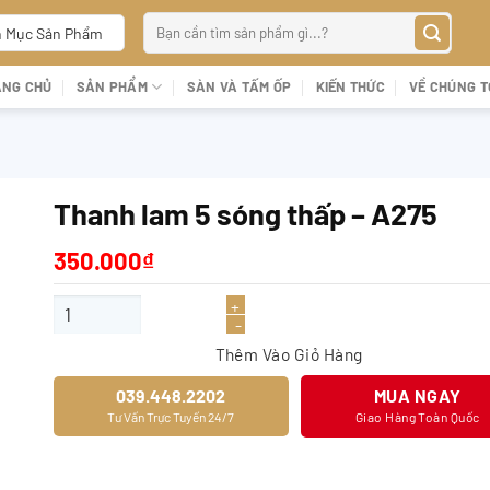
Tìm
 Mục Sản Phẩm
kiếm:
ANG CHỦ
SẢN PHẨM
SÀN VÀ TẤM ỐP
KIẾN THỨC
VỀ CHÚNG T
Thanh lam 5 sóng thấp – A275
350.000
₫
Thanh lam 5 sóng thấp - A275 số lượng
Thêm Vào Giỏ Hàng
039.448.2202
MUA NGAY
Tư Vấn Trực Tuyến 24/7
Giao Hàng Toàn Quốc