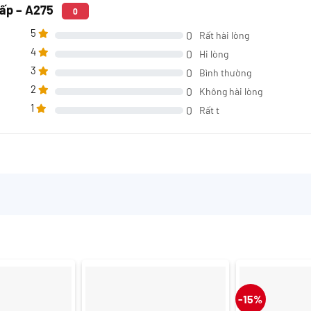
hấp – A275
0
5
0
Rất hài lòng
4
0
Hi lòng
3
0
Bình thường
2
0
Không hài lòng
1
0
Rất t
-15%