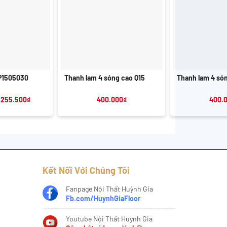
+
+
P1505030
Thanh lam 4 sóng cao Q15
Thanh lam 4 só
Giá
Giá
255.500
₫
400.000
₫
400.
gốc
hiện
là:
tại
300.000₫.
là:
255.500₫.
Kết Nối Với Chúng Tôi
Fanpage Nội Thất Huỳnh Gia
Fb.com/HuynhGiaFloor
Youtube Nội Thất Huỳnh Gia