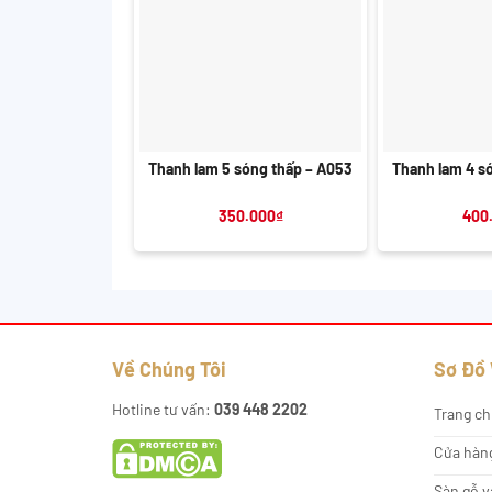
+
+
Thanh lam 5 sóng thấp – A053
Thanh lam 4 s
350.000
₫
400
Về Chúng Tôi
Sơ Đồ
Hotline tư vấn:
039 448 2202
Trang ch
Cửa hàn
Sàn gỗ v