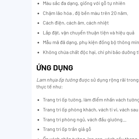
Màu sắc đa dạng, giống với gỗ tự nhiên
Chậm lão hóa , độ bền màu trên 20 năm.
Cách điện, cách âm. cách nhiệt
Lắp đặt, vận chuyển thuận tiện và hiệu quả
Mẫu mã đã dạng, phụ kiện đồng bộ thông mi
Không chứa chất độc hại, chi phí bảo dưỡng 
ỨNG DỤNG
Lam nhựa ốp tường
được sử dụng rộng rãi trong
thực tế như:
Trang trí ốp tường, làm điểm nhấn vách tườn
Trang trí ốp phòng khách, vách ti vi, vách sau
Trang trí phòng ngủ, vách đầu giường…
Trang trí ốp trần giả gỗ
Ốp vách chân tường, lan can, vách cầu thang