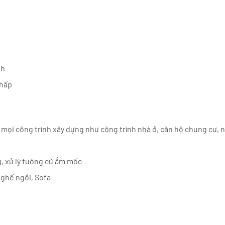
nh
thấp
 mọi công trình xây dựng như công trình nhà ở, căn hộ chung cư,
g, xử lý tường cũ ẩm mốc
 ghế ngồi, Sofa