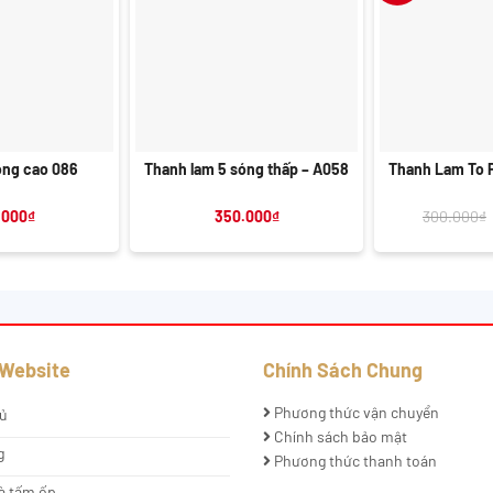
+
+
óng cao 086
Thanh lam 5 sóng thấp – A058
Thanh Lam To 
.000
₫
350.000
₫
300.000
₫
 Website
Chính Sách Chung
Phương thức vận chuyển
ủ
Chính sách bảo mật
g
Phương thức thanh toán
à tấm ốp