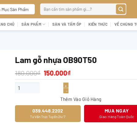
Tìm
 Mục Sản Phẩm
kiếm:
ANG CHỦ
SẢN PHẨM
SÀN VÀ TẤM ỐP
KIẾN THỨC
VỀ CHÚNG T
Lam gỗ nhựa OB90T50
Giá
Giá
180.000
₫
150.000
₫
gốc
hiện
là:
tại
Lam gỗ nhựa OB90T50 số lượng
180.000₫.
là:
150.000₫.
Thêm Vào Giỏ Hàng
039.448.2202
MUA NGAY
Tư Vấn Trực Tuyến 24/7
Giao Hàng Toàn Quốc