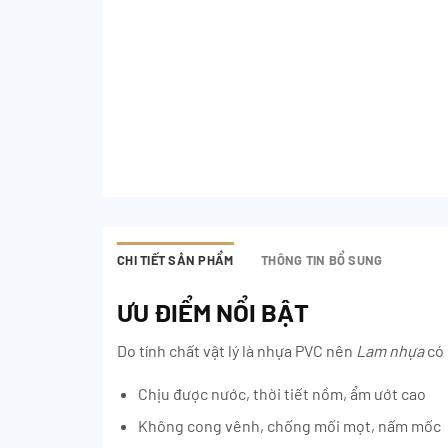
CHI TIẾT SẢN PHẨM
THÔNG TIN BỔ SUNG
ƯU ĐIỂM NỔI BẬT
Do tính chất vật lý là nhựa PVC nên
Lam nhựa
có 
Chịu được nước, thời tiết nồm, ẩm ướt cao
Không cong vênh, chống mối mọt, nấm mốc