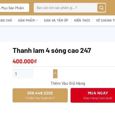
Tìm
 Mục Sản Phẩm
kiếm:
ANG CHỦ
SẢN PHẨM
SÀN VÀ TẤM ỐP
KIẾN THỨC
VỀ CHÚNG T
Thanh lam 4 sóng cao 247
400.000
₫
Thanh lam 4 sóng cao 247 số lượng
Thêm Vào Giỏ Hàng
039.448.2202
MUA NGAY
Tư Vấn Trực Tuyến 24/7
Giao Hàng Toàn Quốc