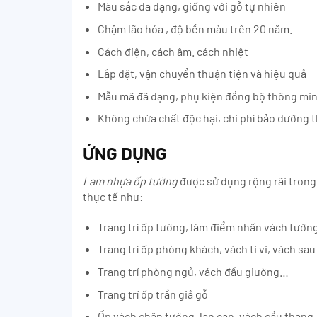
Màu sắc đa dạng, giống với gỗ tự nhiên
Chậm lão hóa , độ bền màu trên 20 năm.
Cách điện, cách âm. cách nhiệt
Lắp đặt, vận chuyển thuận tiện và hiệu quả
Mẫu mã đã dạng, phụ kiện đồng bộ thông mi
Không chứa chất độc hại, chi phí bảo dưỡng 
ỨNG DỤNG
Lam nhựa ốp tường
được sử dụng rộng rãi trong
thực tế như:
Trang trí ốp tường, làm điểm nhấn vách tườn
Trang trí ốp phòng khách, vách ti vi, vách sau
Trang trí phòng ngủ, vách đầu giường…
Trang trí ốp trần giả gỗ
Ốp vách chân tường, lan can, vách cầu thang