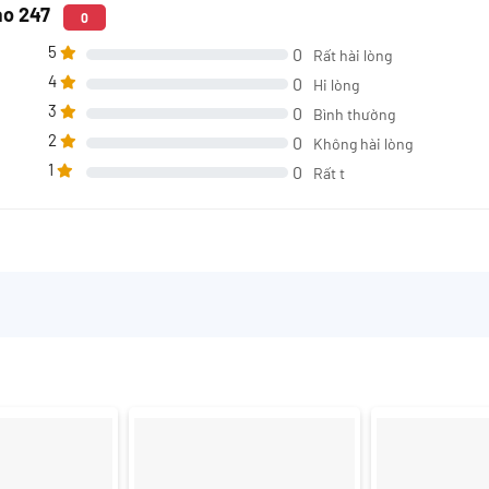
ao 247
0
5
0
Rất hài lòng
4
0
Hi lòng
3
0
Bình thường
2
0
Không hài lòng
1
0
Rất t