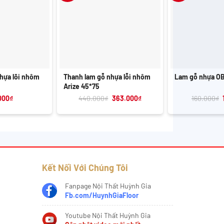
+
+
hựa lõi nhôm
Thanh lam gỗ nhựa lỗi nhôm
Lam gỗ nhựa O
Arize 45*75
Giá
Giá
000
₫
440.000
₫
363.000
₫
160.000
₫
gốc
hiện
là:
tại
440.000₫.
là:
363.000₫.
Kết Nối Với Chúng Tôi
Fanpage Nội Thất Huỳnh Gia
Fb.com/HuynhGiaFloor
Youtube Nội Thất Huỳnh Gia