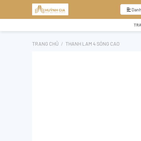
Bỏ
qua
Danh
nội
dung
TR
TRANG CHỦ
/
THANH LAM 4 SÓNG CAO