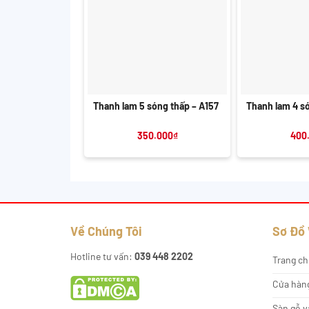
+
+
Thanh lam 5 sóng thấp – A157
Thanh lam 4 s
350.000
₫
400
Về Chúng Tôi
Sơ Đồ
Hotline tư vấn:
039 448 2202
Trang ch
Cửa hàn
Sàn gỗ v