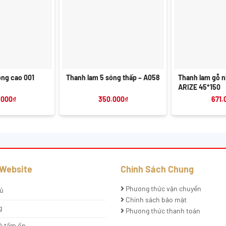
+
+
óng cao 001
Thanh lam 5 sóng thấp – A058
Thanh lam gỗ n
ARIZE 45*150
.000
₫
350.000
₫
671.
 Website
Chính Sách Chung
Phương thức vận chuyển
ủ
Chính sách bảo mật
g
Phương thức thanh toán
à tấm ốp