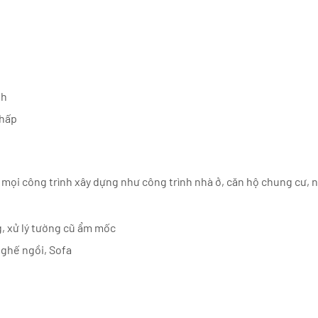
nh
thấp
 mọi công trình xây dựng như công trình nhà ở, căn hộ chung cư,
g, xử lý tường cũ ẩm mốc
 ghế ngồi, Sofa