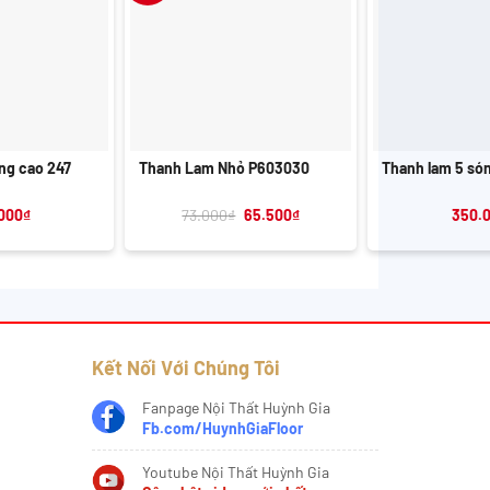
+
+
ng cao 247
Thanh Lam Nhỏ P603030
Thanh lam 5 só
Giá
Giá
000
₫
73.000
₫
65.500
₫
350.
gốc
hiện
là:
tại
73.000₫.
là:
65.500₫.
Kết Nối Với Chúng Tôi
Fanpage Nội Thất Huỳnh Gia
Fb.com/HuynhGiaFloor
Youtube Nội Thất Huỳnh Gia