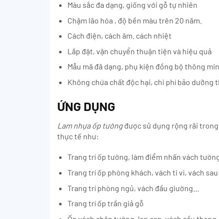
Màu sắc đa dạng, giống với gỗ tự nhiên
Chậm lão hóa , độ bền màu trên 20 năm.
Cách điện, cách âm. cách nhiệt
Lắp đặt, vận chuyển thuận tiện và hiệu quả
Mẫu mã đã dạng, phụ kiện đồng bộ thông mi
Không chứa chất độc hại, chi phí bảo dưỡng 
ỨNG DỤNG
Lam nhựa ốp tường
được sử dụng rộng rãi trong
thực tế như:
Trang trí ốp tường, làm điểm nhấn vách tườn
Trang trí ốp phòng khách, vách ti vi, vách sau
Trang trí phòng ngủ, vách đầu giường…
Trang trí ốp trần giả gỗ
Ốp vách chân tường, lan can, vách cầu thang