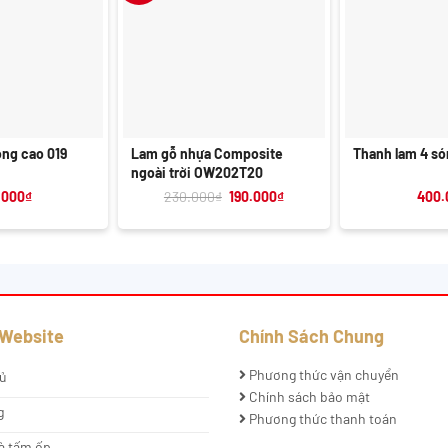
+
+
óng cao 019
Lam gỗ nhựa Composite
Thanh lam 4 só
ngoài trời OW202T20
Giá
Giá
.000
₫
230.000
₫
190.000
₫
400.
gốc
hiện
là:
tại
230.000₫.
là:
190.000₫.
 Website
Chính Sách Chung
Phương thức vận chuyển
ủ
Chính sách bảo mật
g
Phương thức thanh toán
à tấm ốp