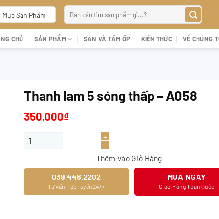
Tìm
 Mục Sản Phẩm
kiếm:
ANG CHỦ
SẢN PHẨM
SÀN VÀ TẤM ỐP
KIẾN THỨC
VỀ CHÚNG T
Thanh lam 5 sóng thấp – A058
350.000
₫
Thanh lam 5 sóng thấp - A058 số lượng
Thêm Vào Giỏ Hàng
039.448.2202
MUA NGAY
Tư Vấn Trực Tuyến 24/7
Giao Hàng Toàn Quốc