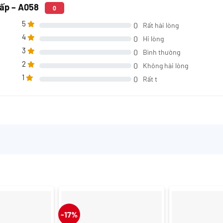
hấp – A058
0
5
0
Rất hài lòng
4
0
Hi lòng
3
0
Bình thường
2
0
Không hài lòng
1
0
Rất t
-17%