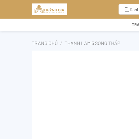
Bỏ
qua
Danh
nội
dung
TR
TRANG CHỦ
/
THANH LAM 5 SÓNG THẤP