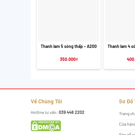
+
+
Thanh lam 5 sóng thấp – A200
Thanh lam 4 s
350.000
₫
400
Về Chúng Tôi
Sơ Đồ
Hotline tư vấn:
039 448 2202
Trang ch
Cửa hàn
Sàn gỗ v