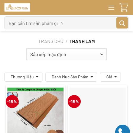
Bỏ
qua
nội
Tìm
dung
kiếm:
TRANG CHỦ
/
THANH LAM
Thương Hiệu
Danh Mục Sản Phẩm
Giá
-15%
-15%