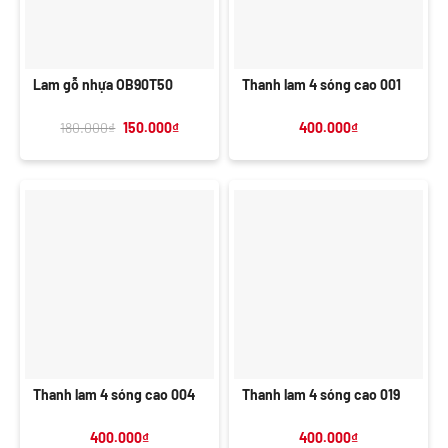
Lam gỗ nhựa OB90T50
Thanh lam 4 sóng cao 001
Giá
Giá
180.000
₫
150.000
₫
400.000
₫
gốc
hiện
là:
tại
180.000₫.
là:
150.000₫.
Thanh lam 4 sóng cao 004
Thanh lam 4 sóng cao 019
400.000
₫
400.000
₫