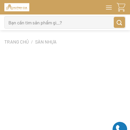
Bỏ
qua
nội
Tìm
dung
kiếm:
TRANG CHỦ
/
SÀN NHỰA