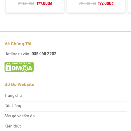
Giá
Giá
Giá
Giá
210.000
₫
177.000
₫
220.000
₫
177.000
₫
gốc
hiện
gốc
hiện
là:
tại
là:
tại
210.000₫.
là:
220.000₫.
là:
177.000₫.
177.000₫.
Về Chúng Tôi
Hotline tư vấn:
039 448 2202
Sơ Đồ Website
Trang chủ
Cửa hàng
Sàn gỗ và tấm ốp
Kiến thức