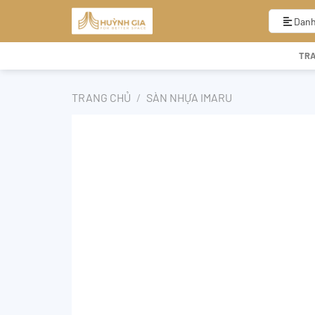
Bỏ
qua
Danh
nội
dung
TR
TRANG CHỦ
/
SÀN NHỰA IMARU