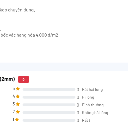
m keo chuyên dụng.
.
hí bốc vác hàng hóa 4.000 đ/m2
1 (2mm)
0
5
0
Rất hài lòng
4
0
Hi lòng
3
0
Bình thường
2
0
Không hài lòng
1
0
Rất t