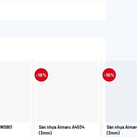
-16%
-16%
+
+
 WS901
Sàn nhựa Aimaru A4034
Sàn nhựa Aimar
(3mm)
(3mm)