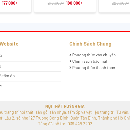
Giá
Giá
Giá
Giá
177.000
₫
210.000
₫
180.000
₫
220.000
₫
gốc
hiện
gốc
hiện
là:
tại
là:
tại
210.000₫.
là:
210.000₫.
là:
177.000₫.
180.000₫.
 Website
Chính Sách Chung
Phương thức vận chuyển
ủ
Chính sách bảo mật
g
Phương thức thanh toán
à tấm ốp
c
NỘI THẤT HUỲNH GIA
 trang trí nội thất: sàn gỗ, sàn nhựa, tấm ốp và vật liệu trang trí. Tư vấn
hỉ: Lầu 2, số nhà 127 Trương Công Định, Quận Tân Bình, Thành phố Hồ Chí
Tổng đài hỗ trợ: 039 448 2202