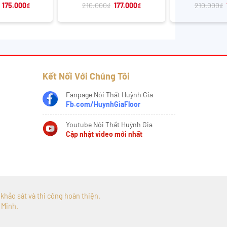
Giá
Giá
Giá
Giá
175.000
₫
210.000
₫
177.000
₫
210.000
₫
gốc
hiện
gốc
hiện
là:
tại
là:
tại
220.000₫.
là:
210.000₫.
là:
175.000₫.
177.000₫.
Kết Nối Với Chúng Tôi
Fanpage Nội Thất Huỳnh Gia
Fb.com/HuynhGiaFloor
Youtube Nội Thất Huỳnh Gia
Cập nhật video mới nhất
, khảo sát và thi công hoàn thiện.
 Minh.