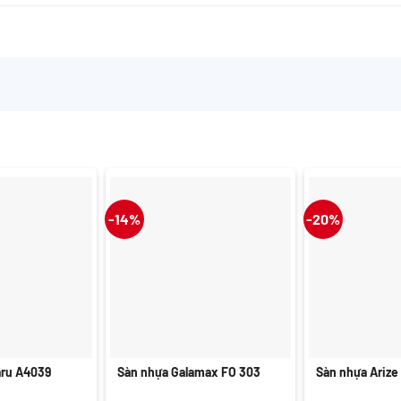
-14%
-20%
+
+
aru A4039
Sàn nhựa Galamax FO 303
Sàn nhựa Arize