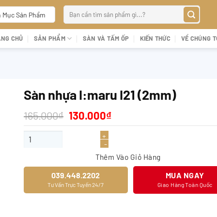
Tìm
 Mục Sản Phẩm
kiếm:
ANG CHỦ
SẢN PHẨM
SÀN VÀ TẤM ỐP
KIẾN THỨC
VỀ CHÚNG T
Sàn nhựa I:maru I21 (2mm)
Giá
Giá
165.000
₫
130.000
₫
gốc
hiện
là:
tại
Sàn nhựa I:maru I21 (2mm) số lượng
165.000₫.
là:
130.000₫.
Thêm Vào Giỏ Hàng
039.448.2202
MUA NGAY
Tư Vấn Trực Tuyến 24/7
Giao Hàng Toàn Quốc