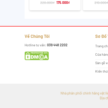
Giá
Giá
220.000
₫
175.000
₫
210.000
₫
gốc
hiện
là:
tại
220.000₫.
là:
175.000₫.
Về Chúng Tôi
Sơ Đồ
Hotline tư vấn:
039 448 2202
Trang ch
Cửa hàn
Sàn gỗ v
Kiến thứ
Nhà phân phối chính hãng vật liệu
Địa c