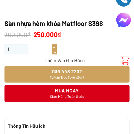
Sàn nhựa hèm khóa Matfloor S398
Giá
Giá
300.000
₫
250.000
₫
gốc
hiện
là:
tại
Sàn nhựa hèm khóa Matfloor S398 số lượng
300.000₫.
là:
250.000₫.
Thêm Vào Giỏ Hàng
039.448.2202
Tư Vấn Trực Tuyến 24/7
MUA NGAY
Giao Hàng Toàn Quốc
Thông Tin Hữu Ích