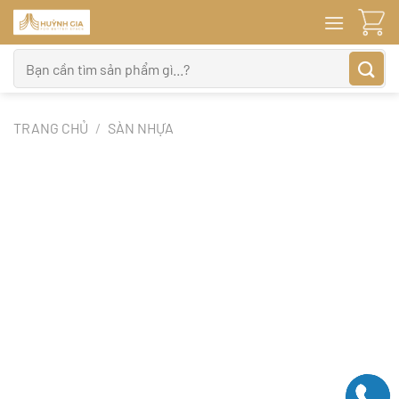
Bỏ
qua
nội
Tìm
dung
kiếm:
TRANG CHỦ
/
SÀN NHỰA