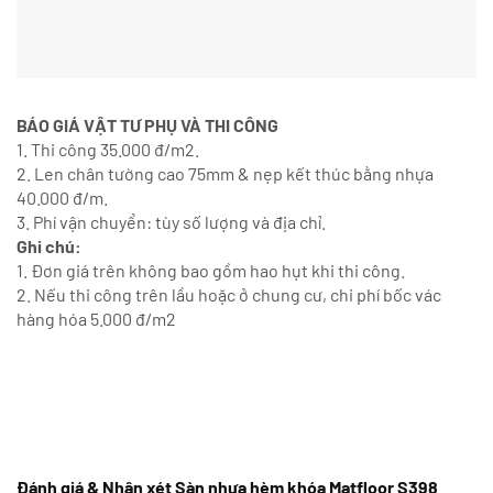
BÁO GIÁ VẬT TƯ PHỤ VÀ THI CÔNG
1. Thi công 35.000 đ/m2.
2. Len chân tường cao 75mm & nẹp kết thúc bằng nhựa
40.000 đ/m.
3. Phí vận chuyển: tùy số lượng và địa chỉ.
Ghi chú:
1. Đơn giá trên không bao gồm hao hụt khi thi công.
2. Nếu thi công trên lầu hoặc ở chung cư, chi phí bốc vác
hàng hóa 5.000 đ/m2
Đánh giá & Nhận xét Sàn nhựa hèm khóa Matfloor S398