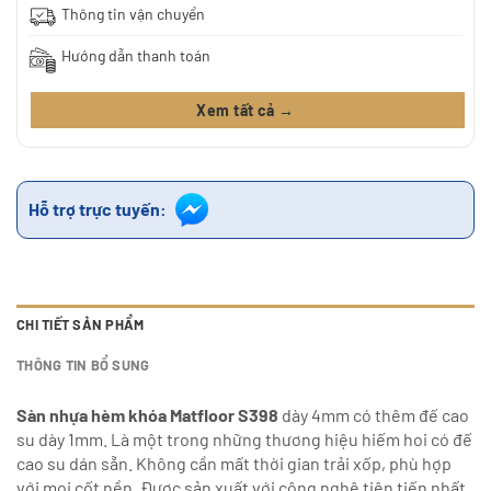
Thông tin vận chuyển
Hướng dẫn thanh toán
Xem tất cả →
Hỗ trợ trực tuyến:
CHI TIẾT SẢN PHẨM
THÔNG TIN BỔ SUNG
Sàn nhựa hèm khóa Matfloor S398
dày 4mm có thêm đế cao
su dày 1mm. Là một trong những thương hiệu hiếm hoi có đế
cao su dán sẵn. Không cần mất thời gian trải xốp, phù hợp
với mọi cốt nền. Được sản xuất với công nghệ tiên tiến nhất