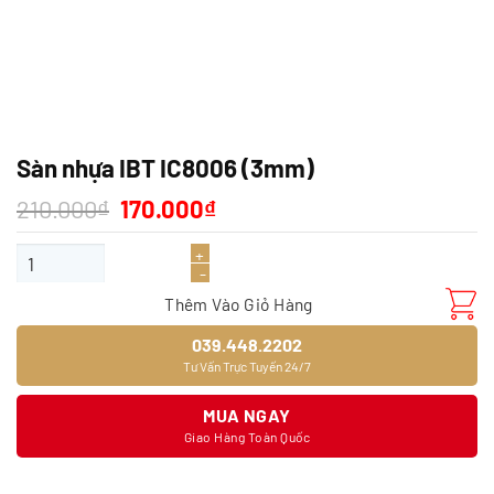
Sàn nhựa IBT IC8006 (3mm)
Giá
Giá
210.000
₫
170.000
₫
gốc
hiện
là:
tại
Sàn nhựa IBT IC8006 (3mm) số lượng
210.000₫.
là:
170.000₫.
Thêm Vào Giỏ Hàng
039.448.2202
Tư Vấn Trực Tuyến 24/7
MUA NGAY
Giao Hàng Toàn Quốc