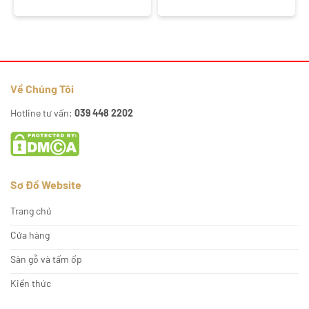
gốc
hiện
gốc
hiện
là:
tại
là:
tại
220.000₫.
là:
210.000₫.
là:
175.000₫.
177.000₫.
Về Chúng Tôi
Hotline tư vấn:
039 448 2202
Sơ Đồ Website
Trang chủ
Cửa hàng
Sàn gỗ và tấm ốp
Kiến thức