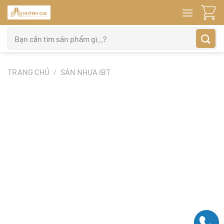
Bỏ
qua
nội
Tìm
dung
kiếm:
TRANG CHỦ
/
SÀN NHỰA IBT