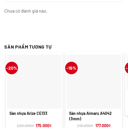
Chưa có đánh giá nào.
SẢN PHẨM TƯƠNG TỰ
-20%
-16%
Sàn nhựa Arize CE133
Sàn nhựa Aimaru A4042
(3mm)
Giá
Giá
Giá
Giá
220.000
₫
175.000
₫
210.000
₫
177.000
₫