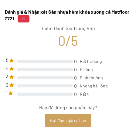
Đánh giá & Nhận xét Sàn nhựa hèm khóa xương cá Matfloor
Z721
0
Điểm Đánh Giá Trung Bnh
0/5
5
0
Rất hài lòng
4
0
Hi lòng
3
0
Bình thường
2
0
Không hài lòng
1
0
Rất t
Bạn đã dùng sản phẩm này?
Gửi đánh giá ca bạn