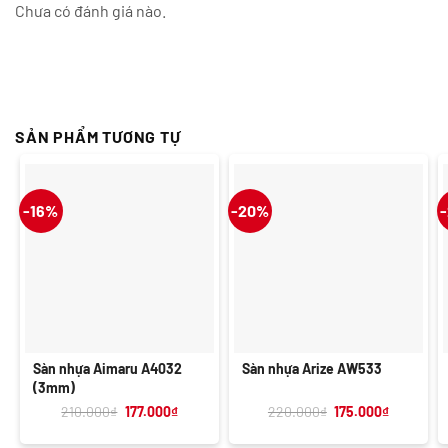
Chưa có đánh giá nào.
SẢN PHẨM TƯƠNG TỰ
-16%
-20%
Sàn nhựa Aimaru A4032
Sàn nhựa Arize AW533
(3mm)
Giá
Giá
Giá
Giá
210.000
₫
177.000
₫
220.000
₫
175.000
₫
gốc
hiện
gốc
hiện
là:
tại
là:
tại