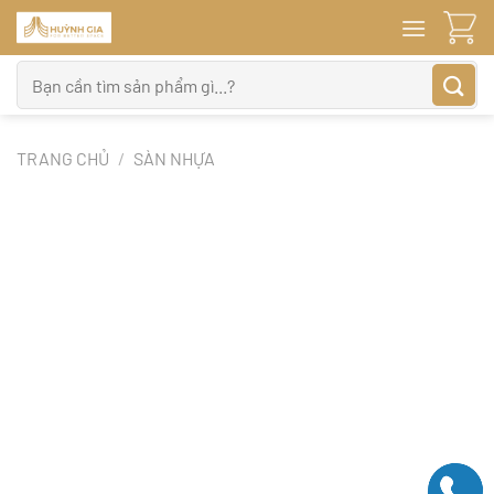
Bỏ
qua
nội
Tìm
dung
kiếm:
TRANG CHỦ
/
SÀN NHỰA