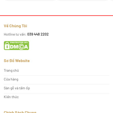
210.000₫.
là:
220.000₫.
là:
177.000₫.
175.000₫.
Về Chúng Tôi
Hotline tư vấn:
039 448 2202
Sơ Đồ Website
Trang chủ
Cửa hàng
Sàn gỗ và tấm ốp
Kiến thức
Chính Sách Chung