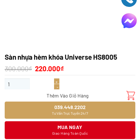
Sàn nhựa hèm khóa Universe HS8005
Giá
Giá
300.000
₫
220.000
₫
gốc
hiện
là:
tại
Sàn nhựa hèm khóa Universe HS8005 số lượng
300.000₫.
là:
220.000₫.
Thêm Vào Giỏ Hàng
039.448.2202
Tư Vấn Trực Tuyến 24/7
MUA NGAY
Giao Hàng Toàn Quốc