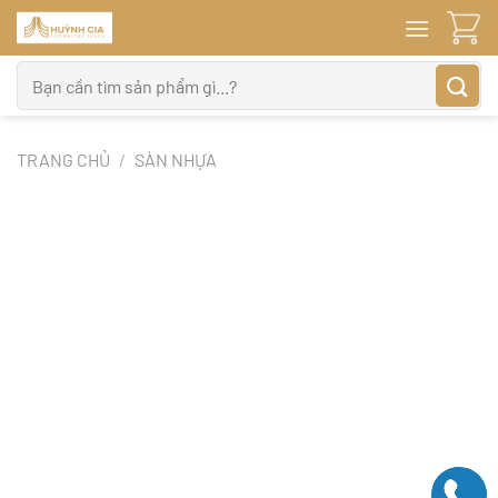
Bỏ
qua
nội
Tìm
dung
kiếm:
TRANG CHỦ
/
SÀN NHỰA