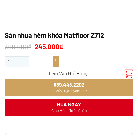
Sàn nhựa hèm khóa Matfloor Z712
Giá
Giá
300.000
₫
245.000
₫
gốc
hiện
là:
tại
Sàn nhựa hèm khóa Matfloor Z712 số lượng
300.000₫.
là:
245.000₫.
Thêm Vào Giỏ Hàng
039.448.2202
Tư Vấn Trực Tuyến 24/7
MUA NGAY
Giao Hàng Toàn Quốc