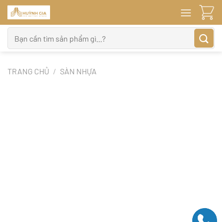
Bỏ
qua
nội
Tìm
dung
kiếm:
TRANG CHỦ
/
SÀN NHỰA