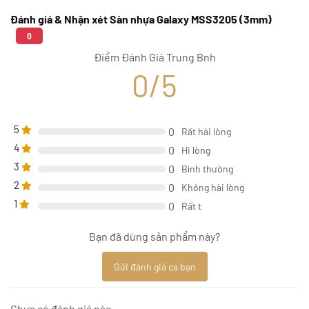
Đánh giá & Nhận xét Sàn nhựa Galaxy MSS3205 (3mm)
0
Điểm Đánh Giá Trung Bnh
0/5
5
0
Rất hài lòng
4
0
Hi lòng
3
0
Bình thường
2
0
Không hài lòng
1
0
Rất t
Bạn đã dùng sản phẩm này?
Gửi đánh giá ca bạn
Chưa có đánh giá nào.