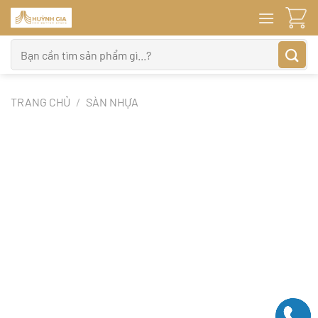
Bỏ
qua
nội
Tìm
dung
kiếm:
TRANG CHỦ
/
SÀN NHỰA