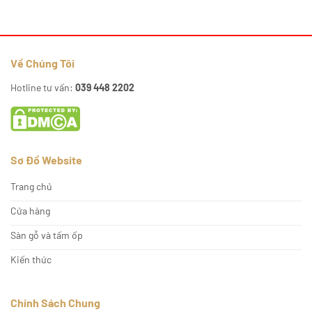
177.000₫.
180.000₫.
Về Chúng Tôi
Hotline tư vấn:
039 448 2202
Sơ Đồ Website
Trang chủ
Cửa hàng
Sàn gỗ và tấm ốp
Kiến thức
Chính Sách Chung