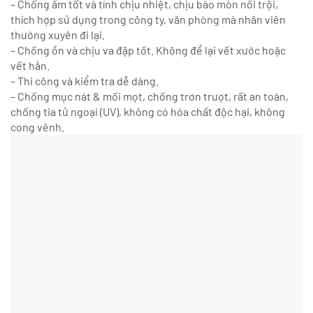
– Chống ẩm tốt và tính chịu nhiệt, chịu bào mòn nổi trội,
thích hợp sử dụng trong công ty, văn phòng mà nhân viên
thường xuyên đi lại.
– Chống ồn và chịu va đập tốt. Không để lại vết xước hoặc
vết hằn.
– Thi công và kiểm tra dễ dàng.
– Chống mục nát & mối mọt, chống trơn trượt, rất an toàn,
chống tia tử ngoại (UV), không có hóa chất độc hại, không
cong vênh.