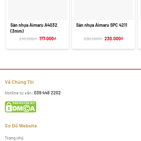
Sàn nhựa Aimaru A4032
Sàn nhựa Aimaru SPC 4211
(3mm)
Giá
Giá
Giá
Giá
210.000
₫
177.000
₫
290.000
₫
230.000
₫
gốc
hiện
gốc
hiện
là:
tại
là:
tại
210.000₫.
là:
290.000₫.
là:
177.000₫.
230.000₫
Về Chúng Tôi
Hotline tư vấn:
039 448 2202
Sơ Đồ Website
Trang chủ