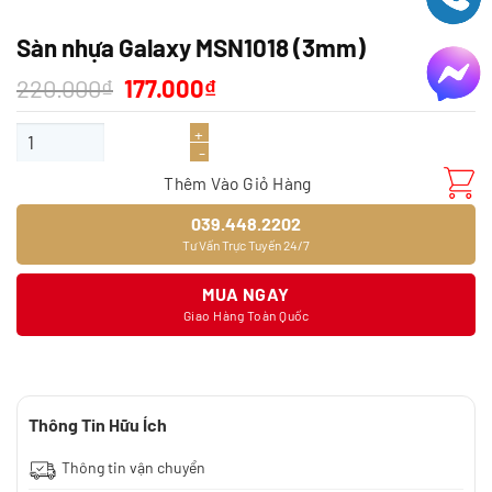
Sàn nhựa Galaxy MSN1018 (3mm)
Giá
Giá
220.000
₫
177.000
₫
gốc
hiện
là:
tại
Sàn nhựa Galaxy MSN1018 (3mm) số lượng
220.000₫.
là:
177.000₫.
Thêm Vào Giỏ Hàng
039.448.2202
Tư Vấn Trực Tuyến 24/7
MUA NGAY
Giao Hàng Toàn Quốc
Thông Tin Hữu Ích
Thông tin vận chuyển