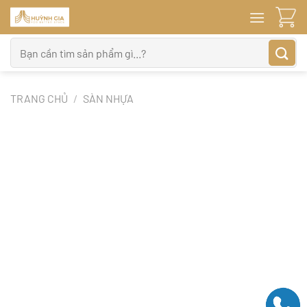
Bỏ
qua
nội
Tìm
dung
kiếm:
TRANG CHỦ
/
SÀN NHỰA