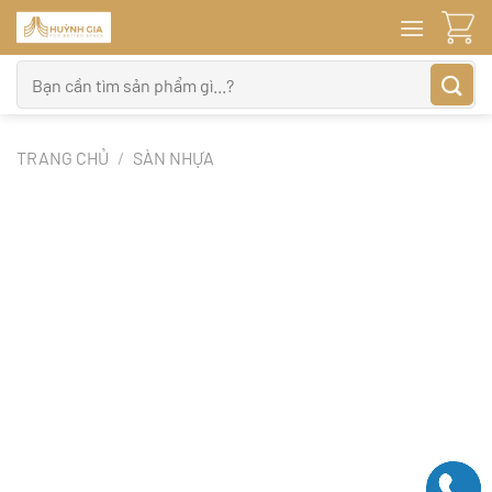
Bỏ
qua
nội
Tìm
dung
kiếm:
TRANG CHỦ
/
SÀN NHỰA