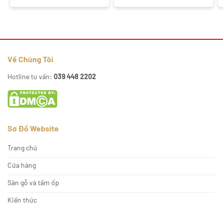
là:
tại
là:
tại
220.000₫.
là:
220.000₫.
là:
175.000₫.
175.000₫.
Về Chúng Tôi
Hotline tư vấn:
039 448 2202
Sơ Đồ Website
Trang chủ
Cửa hàng
Sàn gỗ và tấm ốp
Kiến thức