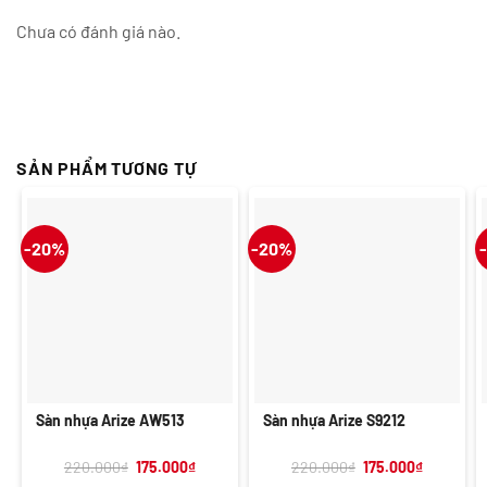
Chưa có đánh giá nào.
SẢN PHẨM TƯƠNG TỰ
-20%
-20%
Sàn nhựa Arize AW513
Sàn nhựa Arize S9212
Giá
Giá
Giá
Giá
220.000
₫
175.000
₫
220.000
₫
175.000
₫
gốc
hiện
gốc
hiện