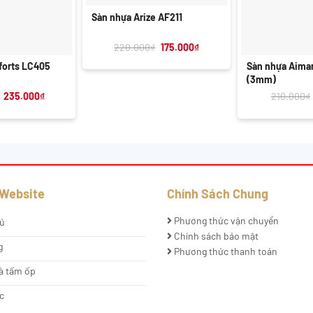
Sàn nhựa Arize AF211
+
Giá
Giá
220.000
₫
175.000
₫
gốc
hiện
là:
tại
forts LC405
Sàn nhựa Aima
220.000₫.
là:
(3mm)
175.000₫.
Giá
Giá
235.000
₫
210.000
₫
gốc
hiện
là:
tại
255.000₫.
là:
235.000₫.
 Website
Chính Sách Chung
Phương thức vận chuyển
ủ
Chính sách bảo mật
g
Phương thức thanh toán
à tấm ốp
c