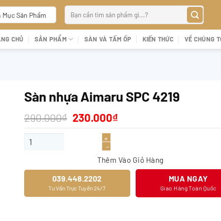
Tìm
 Mục Sản Phẩm
kiếm:
ANG CHỦ
SẢN PHẨM
SÀN VÀ TẤM ỐP
KIẾN THỨC
VỀ CHÚNG T
Sàn nhựa Aimaru SPC 4219
Giá
Giá
290.000
₫
230.000
₫
gốc
hiện
là:
tại
Sàn nhựa Aimaru SPC 4219 số lượng
290.000₫.
là:
230.000₫.
Thêm Vào Giỏ Hàng
039.448.2202
MUA NGAY
Tư Vấn Trực Tuyến 24/7
Giao Hàng Toàn Quốc