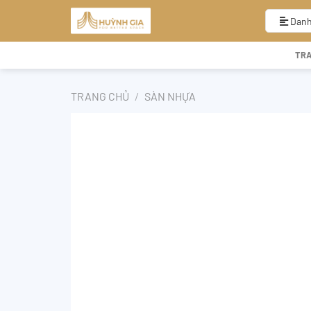
Bỏ
qua
Danh
nội
dung
TR
TRANG CHỦ
/
SÀN NHỰA