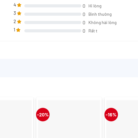
4
0
Hi lòng
3
0
Bình thường
2
0
Không hài lòng
1
0
Rất t
-20%
-16%
+