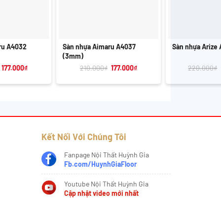
+
+
ru A4032
Sàn nhựa Aimaru A4037
Sàn nhựa Arize 
(3mm)
Giá
Giá
Giá
Giá
177.000
₫
210.000
₫
177.000
₫
220.000
₫
gốc
hiện
gốc
hiện
là:
tại
là:
tại
210.000₫.
là:
210.000₫.
là:
177.000₫.
177.000₫.
Kết Nối Với Chúng Tôi
Fanpage Nội Thất Huỳnh Gia
Fb.com/HuynhGiaFloor
Youtube Nội Thất Huỳnh Gia
Cập nhật video mới nhất