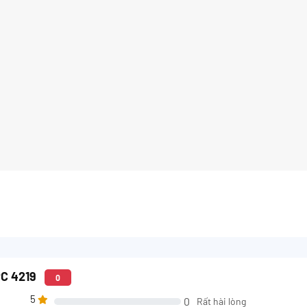
PC 4219
0
5
0
Rất hài lòng