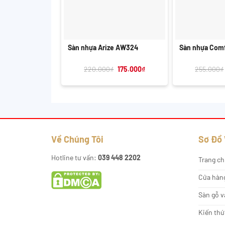
+
+
Sàn nhựa Arize AW324
Sàn nhựa Com
Giá
Giá
220.000
₫
175.000
₫
255.000
₫
gốc
hiện
là:
tại
220.000₫.
là:
175.000₫.
Về Chúng Tôi
Sơ Đồ
Hotline tư vấn:
039 448 2202
Trang ch
Cửa hàn
Sàn gỗ v
Kiến thứ