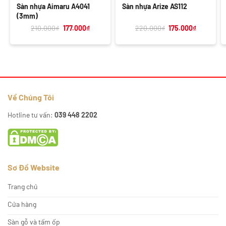
Sàn nhựa Aimaru A4041
Sàn nhựa Arize AS112
(3mm)
Giá
Giá
Giá
Giá
210.000
₫
177.000
₫
220.000
₫
175.000
₫
gốc
hiện
gốc
hiện
là:
tại
là:
tại
210.000₫.
là:
220.000₫.
là:
177.000₫.
175.000₫.
Về Chúng Tôi
Hotline tư vấn:
039 448 2202
Sơ Đồ Website
Trang chủ
Cửa hàng
Sàn gỗ và tấm ốp