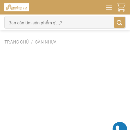
Bỏ
qua
nội
Tìm
dung
kiếm:
TRANG CHỦ
/
SÀN NHỰA