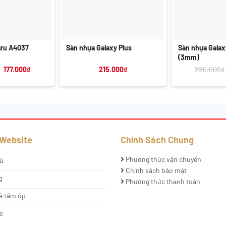
+
+
Sàn nhựa Galaxy Plus
aru A4037
Sàn nhựa Gala
(3mm)
Giá
Giá
215.000
₫
177.000
₫
220.000
₫
gốc
hiện
là:
tại
210.000₫.
là:
177.000₫.
 Website
Chính Sách Chung
Phương thức vận chuyển
ủ
Chính sách bảo mật
g
Phương thức thanh toán
à tấm ốp
c