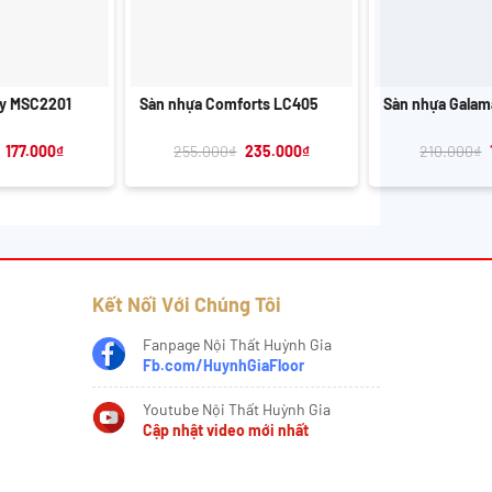
+
+
xy MSC2201
Sàn nhựa Comforts LC405
Sàn nhựa Galam
Giá
Giá
Giá
Giá
177.000
₫
255.000
₫
235.000
₫
210.000
₫
gốc
hiện
gốc
hiện
là:
tại
là:
tại
220.000₫.
là:
255.000₫.
là:
177.000₫.
235.000₫.
Kết Nối Với Chúng Tôi
Fanpage Nội Thất Huỳnh Gia
Fb.com/HuynhGiaFloor
Youtube Nội Thất Huỳnh Gia
Cập nhật video mới nhất