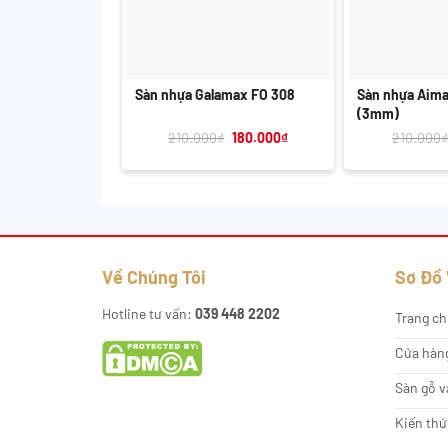
+
+
Sàn nhựa Galamax FO 308
Sàn nhựa Aim
(3mm)
Giá
Giá
210.000
₫
180.000
₫
210.000
₫
gốc
hiện
là:
tại
210.000₫.
là:
180.000₫.
Về Chúng Tôi
Sơ Đồ
Hotline tư vấn:
039 448 2202
Trang ch
Cửa hàn
Sàn gỗ v
Kiến thứ