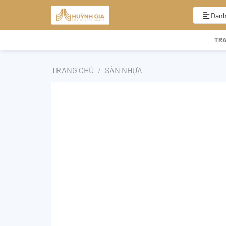
Bỏ
qua
Danh
nội
dung
TR
TRANG CHỦ
/
SÀN NHỰA