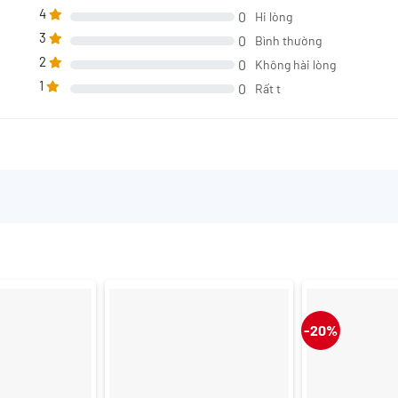
4
0
Hi lòng
3
0
Bình thường
2
0
Không hài lòng
1
0
Rất t
-20%