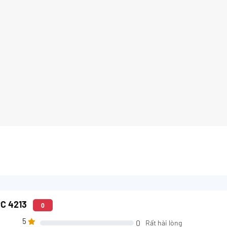
PC 4213
0
5
0
Rất hài lòng