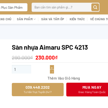
Tìm
 Mục Sản Phẩm
kiếm:
ANG CHỦ
SẢN PHẨM
SÀN VÀ TẤM ỐP
KIẾN THỨC
VỀ CHÚNG T
Sàn nhựa Aimaru SPC 4213
Giá
Giá
290.000
₫
230.000
₫
gốc
hiện
là:
tại
Sàn nhựa Aimaru SPC 4213 số lượng
290.000₫.
là:
230.000₫.
Thêm Vào Giỏ Hàng
039.448.2202
MUA NGAY
Tư Vấn Trực Tuyến 24/7
Giao Hàng Toàn Quốc