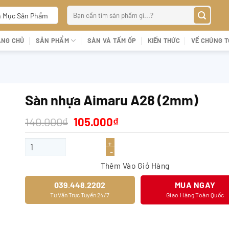
Tìm
 Mục Sản Phẩm
kiếm:
ANG CHỦ
SẢN PHẨM
SÀN VÀ TẤM ỐP
KIẾN THỨC
VỀ CHÚNG T
Sàn nhựa Aimaru A28 (2mm)
Giá
Giá
140.000
₫
105.000
₫
gốc
hiện
là:
tại
Sàn nhựa Aimaru A28 (2mm) số lượng
140.000₫.
là:
105.000₫.
Thêm Vào Giỏ Hàng
039.448.2202
MUA NGAY
Tư Vấn Trực Tuyến 24/7
Giao Hàng Toàn Quốc