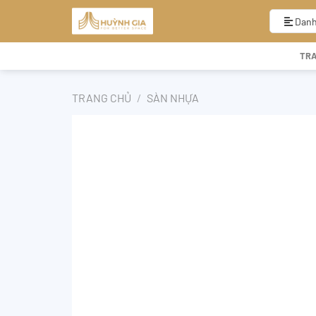
Bỏ
qua
Danh
nội
dung
TR
TRANG CHỦ
/
SÀN NHỰA