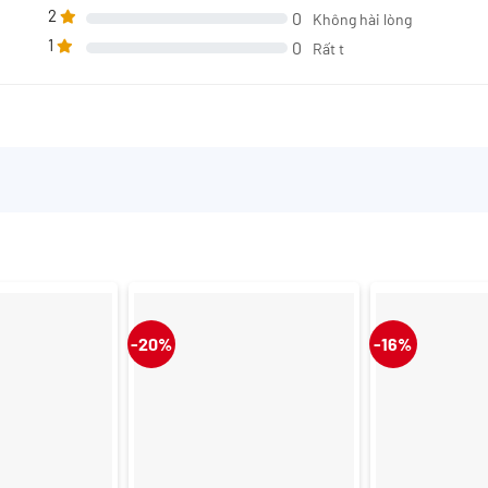
2
0
Không hài lòng
1
0
Rất t
-20%
-16%