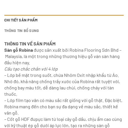
CHI TIẾT SẢN PHẨM
THÔNG TIN BỔ SUNG
THÔNG TIN VỀ SẢN PHẨM
Sàn gỗ Robina
được sản xuất bởi Robina Flooring Sdn Bhd –
Malaysia, là một trong những thương hiệu gỗ ván sàn hàng
đầu hiện nay.
Cấu tạo chắc chắn với 4 lớp
– Lớp bề mặt trong suốt, chứa Nhôm Oxit nhập khẩu từ Áo.
Nhờ đó, khả năng chống trầy xước của Robina rất tuyệt vời,
chống bay màu tốt, dễ dàng lau chùi, chống cháy với tàn
thuốc.
– Lớp film tạo vân có màu sắc rất giống với gỗ thật. Đặc biệt,
Robina mang đến cho bạn sự đa dạng về màu sắc, thiết kế
vân gỗ.
– Cốt gỗ HDF đưpực làm từ loại cây gỗ dầu, chịu ẩm cao cùng
với kỹ thuật ép gỗ dưới áp lực lớn, tạo ra những sàn gỗ