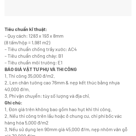
Tiêu chuẩn kĩ thuật:
– Quy cách: 1283 x 193 x 8mm
(8 tấm/hộp = 1,981 m2)
– Tiêu chuẩn chống trầy xước: AC4
– Tiêu chuẩn chống cháy: B1
– Tiêu chuẩn môi trường: E1
BÁO GIÁ VẬT TƯ PHỤ VÀ THI CÔNG
1. Thi công 35.000 đ/m2.
2. Len chân tường cao 76mm & nẹp kết thúc bằng nhựa
40.000 đ/m.
3. Phí vận chuyển: tùy số lượng và địa chỉ.
Ghi chú:
1. Đơn giá trên không bao gồm hao hụt khi thi công.
2. Nếu thi công trên lầu hoặc ở chung cư, chi phí bốc vác
hàng hóa 5.000 đ/m2
3. Nếu sử dụng len 90mm giá 45.000 đ/m, nẹp nhôm vân gỗ
giá 70.000 đ/m.