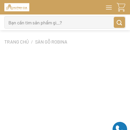
Bỏ
qua
nội
Tìm
dung
kiếm:
TRANG CHỦ
/
SÀN GỖ ROBINA