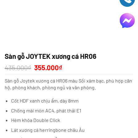
Sàn gỗ JOYTEK xương cá HR06
Giá
Giá
435.000
₫
355.000
₫
gốc
hiện
là:
tại
Sàn gỗ Joytek xương cá HR06 màu Sồi xám bạc, phù hợp căn
435.000₫.
là:
355.000₫.
hộ, phòng khách, phòng ngủ và văn phòng.
Cốt HDF xanh chịu ẩm, dày 8mm
Chống mài mòn AC4, phát thải E1
Hèm khóa Double Click
Lát xương cá herringbone châu Âu