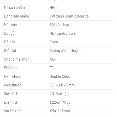
Mã sản phẩm
HR06
Dòng sản phẩm
Cốt xanh 8mm xương cá
Màu sắc
Sồi xám bạc
Cốt gỗ
HDF xanh chịu ẩm
Độ dày
8mm
Kiểu lát
Xương cá herringbone
Chống mài mòn
AC4
Phát thải
E1
Hèm khóa
Double Click
Kích thước
606 × 101 × 8mm
Quy cách
20 tấm/hộp
Diện tích
1,224m²/hộp
Vật liệu lót
Xốp lót 2mm