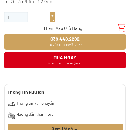
20 tấm/hộp – 1,224m²
Sàn gỗ JOYTEK xương cá HR06 số lượng
Thêm Vào Giỏ Hàng
039.448.2202
Tư Vấn Trực Tuyến 24/7
MUA NGAY
Giao Hàng Toàn Quốc
Thông Tin Hữu Ích
Thông tin vận chuyển
Hướng dẫn thanh toán
Xem tất cả →