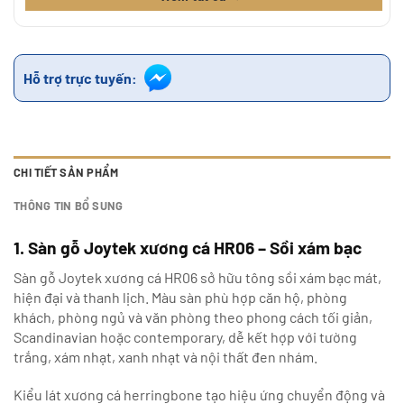
Hỗ trợ trực tuyến:
CHI TIẾT SẢN PHẨM
THÔNG TIN BỔ SUNG
1. Sàn gỗ Joytek xương cá HR06 – Sồi xám bạc
Sàn gỗ Joytek xương cá HR06 sở hữu tông sồi xám bạc mát,
hiện đại và thanh lịch. Màu sàn phù hợp căn hộ, phòng
khách, phòng ngủ và văn phòng theo phong cách tối giản,
Scandinavian hoặc contemporary, dễ kết hợp với tường
trắng, xám nhạt, xanh nhạt và nội thất đen nhám.
Kiểu lát xương cá herringbone tạo hiệu ứng chuyển động và