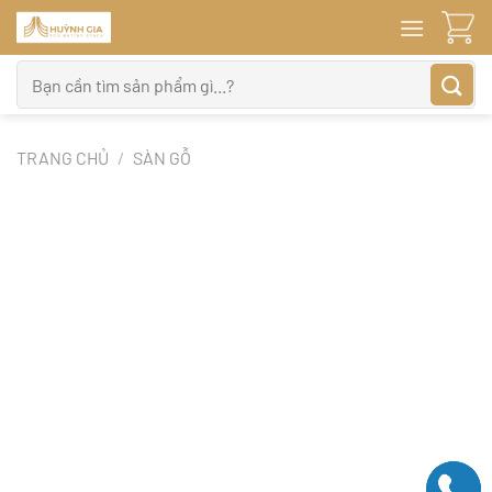
Bỏ
qua
nội
Tìm
dung
kiếm:
TRANG CHỦ
/
SÀN GỖ