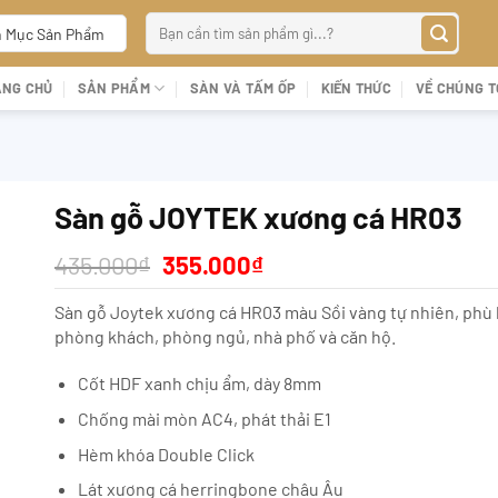
Tìm
 Mục Sản Phẩm
kiếm:
ANG CHỦ
SẢN PHẨM
SÀN VÀ TẤM ỐP
KIẾN THỨC
VỀ CHÚNG T
Sàn gỗ JOYTEK xương cá HR03
Giá
Giá
435.000
₫
355.000
₫
gốc
hiện
là:
tại
Sàn gỗ Joytek xương cá HR03 màu Sồi vàng tự nhiên, phù
435.000₫.
là:
phòng khách, phòng ngủ, nhà phố và căn hộ.
355.000₫.
Cốt HDF xanh chịu ẩm, dày 8mm
Chống mài mòn AC4, phát thải E1
Hèm khóa Double Click
Lát xương cá herringbone châu Âu