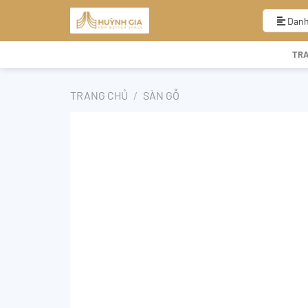
Bỏ
qua
Danh
nội
dung
TR
TRANG CHỦ
/
SÀN GỖ