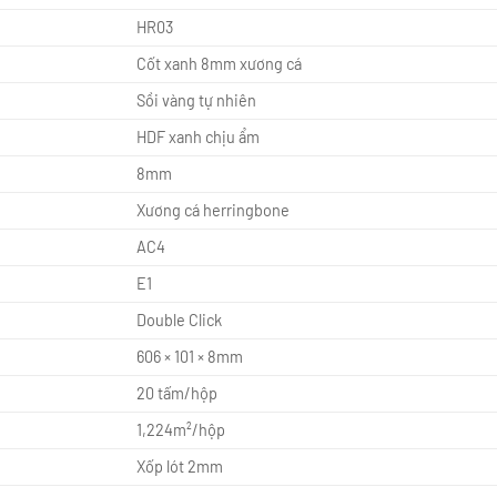
HR03
Cốt xanh 8mm xương cá
Sồi vàng tự nhiên
HDF xanh chịu ẩm
8mm
Xương cá herringbone
AC4
E1
Double Click
606 × 101 × 8mm
20 tấm/hộp
1,224m²/hộp
Xốp lót 2mm