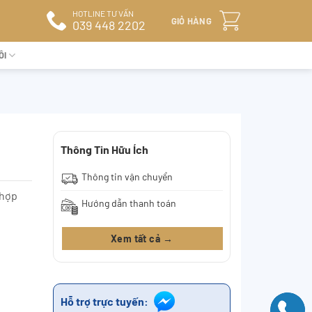
HOTLINE TƯ VẤN
GIỎ HÀNG
039 448 2202
ÔI
Thông Tin Hữu Ích
Thông tin vận chuyển
 hợp
Hướng dẫn thanh toán
Xem tất cả →
Hỗ trợ trực tuyến: