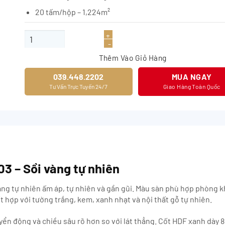
20 tấm/hộp – 1,224m²
Sàn gỗ JOYTEK xương cá HR03 số lượng
Thêm Vào Giỏ Hàng
039.448.2202
MUA NGAY
Tư Vấn Trực Tuyến 24/7
Giao Hàng Toàn Quốc
3 – Sồi vàng tự nhiên
ng tự nhiên ấm áp, tự nhiên và gần gũi. Màu sàn phù hợp phòng 
t hợp với tường trắng, kem, xanh nhạt và nội thất gỗ tự nhiên.
yển động và chiều sâu rõ hơn so với lát thẳng. Cốt HDF xanh dày 