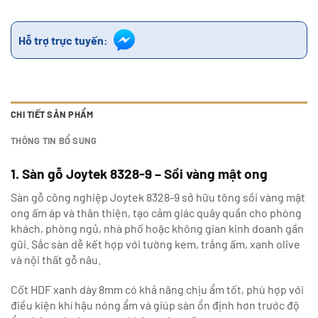
Hỗ trợ trực tuyến:
CHI TIẾT SẢN PHẨM
THÔNG TIN BỔ SUNG
1. Sàn gỗ Joytek 8328-9 – Sồi vàng mật ong
Sàn gỗ công nghiệp Joytek 8328-9 sở hữu tông sồi vàng mật
ong ấm áp và thân thiện, tạo cảm giác quây quần cho phòng
khách, phòng ngủ, nhà phố hoặc không gian kinh doanh gần
gũi. Sắc sàn dễ kết hợp với tường kem, trắng ấm, xanh olive
và nội thất gỗ nâu.
Cốt HDF xanh dày 8mm có khả năng chịu ẩm tốt, phù hợp với
điều kiện khí hậu nóng ẩm và giúp sàn ổn định hơn trước độ