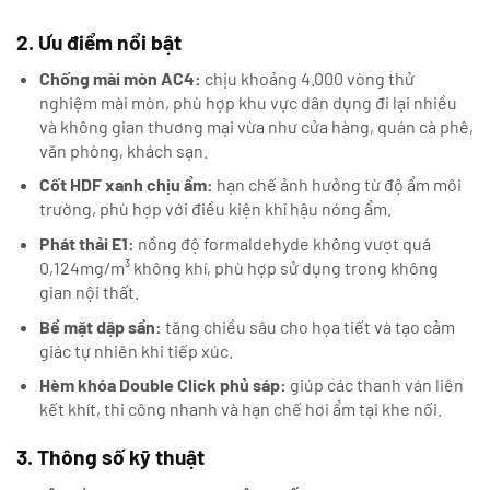
2. Ưu điểm nổi bật
Chống mài mòn AC4:
chịu khoảng 4.000 vòng thử
nghiệm mài mòn, phù hợp khu vực dân dụng đi lại nhiều
và không gian thương mại vừa như cửa hàng, quán cà phê,
văn phòng, khách sạn.
Cốt HDF xanh chịu ẩm:
hạn chế ảnh hưởng từ độ ẩm môi
trường, phù hợp với điều kiện khí hậu nóng ẩm.
Phát thải E1:
nồng độ formaldehyde không vượt quá
0,124mg/m³ không khí, phù hợp sử dụng trong không
gian nội thất.
Bề mặt dập sần:
tăng chiều sâu cho họa tiết và tạo cảm
giác tự nhiên khi tiếp xúc.
Hèm khóa Double Click phủ sáp:
giúp các thanh ván liên
kết khít, thi công nhanh và hạn chế hơi ẩm tại khe nối.
3. Thông số kỹ thuật