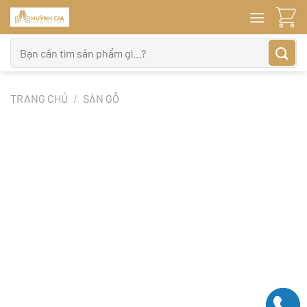
Bỏ
qua
nội
Tìm
dung
kiếm:
TRANG CHỦ
/
SÀN GỖ