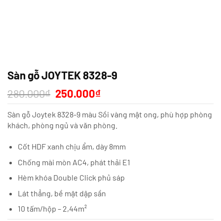
Sàn gỗ JOYTEK 8328-9
Giá
Giá
280.000
₫
250.000
₫
gốc
hiện
là:
tại
Sàn gỗ Joytek 8328-9 màu Sồi vàng mật ong, phù hợp phòng
280.000₫.
là:
250.000₫.
khách, phòng ngủ và văn phòng.
Cốt HDF xanh chịu ẩm, dày 8mm
Chống mài mòn AC4, phát thải E1
Hèm khóa Double Click phủ sáp
Lát thẳng, bề mặt dập sần
10 tấm/hộp – 2,44m²