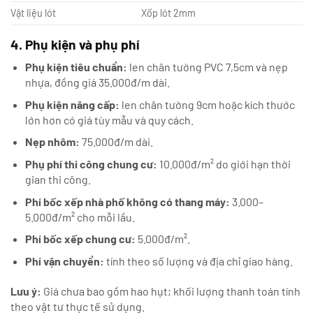
Vật liệu lót
Xốp lót 2mm
4. Phụ kiện và phụ phí
Phụ kiện tiêu chuẩn:
len chân tường PVC 7,5cm và nẹp
nhựa, đồng giá 35.000đ/m dài.
Phụ kiện nâng cấp:
len chân tường 9cm hoặc kích thước
lớn hơn có giá tùy mẫu và quy cách.
Nẹp nhôm:
75.000đ/m dài.
Phụ phí thi công chung cư:
10.000đ/m² do giới hạn thời
gian thi công.
Phí bốc xếp nhà phố không có thang máy:
3.000–
5.000đ/m² cho mỗi lầu.
Phí bốc xếp chung cư:
5.000đ/m².
Phí vận chuyển:
tính theo số lượng và địa chỉ giao hàng.
Lưu ý:
Giá chưa bao gồm hao hụt; khối lượng thanh toán tính
theo vật tư thực tế sử dụng.