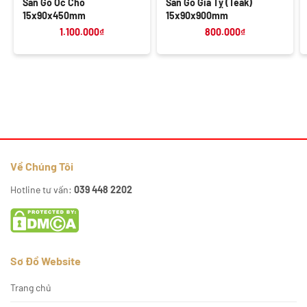
Sàn Gỗ Óc Chó
Sàn Gỗ Giá Tỵ (Teak)
15x90x450mm
15x90x900mm
1.100.000
₫
800.000
₫
Về Chúng Tôi
Hotline tư vấn:
039 448 2202
Sơ Đồ Website
Trang chủ