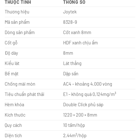
THUỘC TÍNH
THÔNG SỐ
Thương hiệu
Joytek
Mã sản phẩm
8328-9
Dòng sản phẩm
Cốt xanh 8mm
Cốt gỗ
HDF xanh chịu ẩm
Độ dày
8mm
Kiểu lát
Lát thẳng
Bề mặt
Dập sần
Chống mài mòn
AC4 – khoảng 4.000 vòng
Tiêu chuẩn phát thải
E1 – không quá 0,124mg/m³
Hèm khóa
Double Click phủ sáp
Kích thước
1220 × 200 × 8mm
Quy cách
10 tấm/hộp
Diện tích
2,44m²/hộp