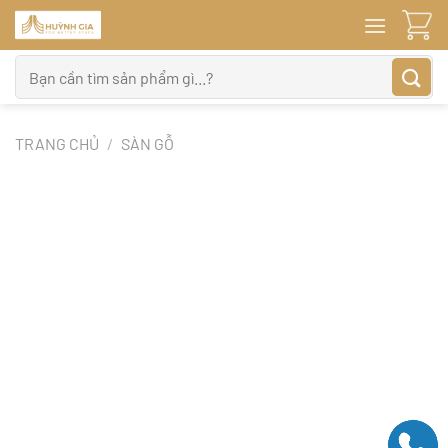
Bỏ
qua
nội
Tìm
dung
kiếm:
TRANG CHỦ
/
SÀN GỖ