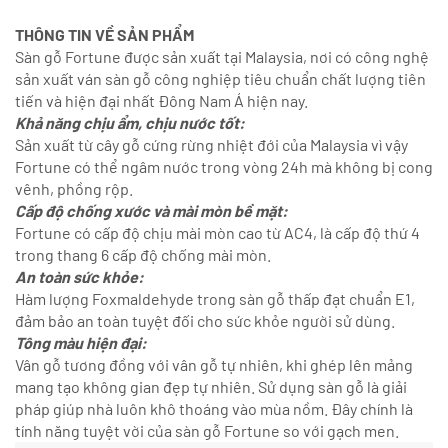
THÔNG TIN VỀ SẢN PHẨM
Sàn gỗ Fortune được sản xuất tại Malaysia, nơi có công nghệ
sản xuất ván sàn gỗ công nghiệp tiêu chuẩn chất lượng tiên
tiến và hiện đại nhất Đông Nam Á hiện nay.
Khả năng chịu ẩm, chịu nước tốt:
Sản xuất từ cây gỗ cứng rừng nhiệt đới của Malaysia vì vậy
Fortune có thể ngâm nước trong vòng 24h mà không bị cong
vênh, phồng rộp.
Cấp độ chống xước và mài mòn bề mặt:
Fortune có cấp độ chịu mài mòn cao từ AC4, là cấp độ thứ 4
trong thang 6 cấp độ chống mài mòn.
An toàn sức khỏe:
Hàm lượng Foxmaldehyde trong sàn gỗ thấp đạt chuẩn E1,
đảm bảo an toàn tuyệt đối cho sức khỏe người sử dùng.
Tông màu hiện đại:
Vân gỗ tương đồng với vân gỗ tự nhiên, khi ghép lên mảng
mang tạo không gian đẹp tự nhiên. Sử dụng sàn gỗ là giải
pháp giúp nhà luôn khô thoáng vào mùa nồm. Đây chính là
tính năng tuyệt vời của sàn gỗ Fortune so với gạch men.