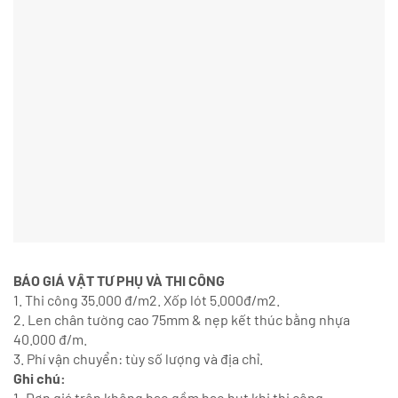
BÁO GIÁ VẬT TƯ PHỤ VÀ THI CÔNG
1. Thi công 35.000 đ/m2. Xốp lót 5.000đ/m2.
2. Len chân tường cao 75mm & nẹp kết thúc bằng nhựa
40.000 đ/m.
3. Phí vận chuyển: tùy số lượng và địa chỉ.
Ghi chú:
1. Đơn giá trên không bao gồm hao hụt khi thi công.