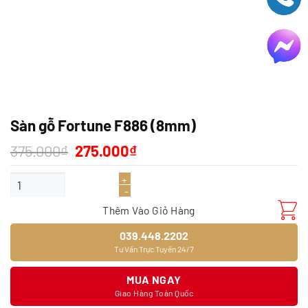
Sàn gỗ Fortune F886 (8mm)
Giá
Giá
375.000
₫
275.000
₫
gốc
hiện
là:
tại
Sàn gỗ Fortune F886 (8mm) số lượng
375.000₫.
là:
275.000₫.
Thêm Vào Giỏ Hàng
039.448.2202
Tư Vấn Trực Tuyến 24/7
MUA NGAY
Giao Hàng Toàn Quốc