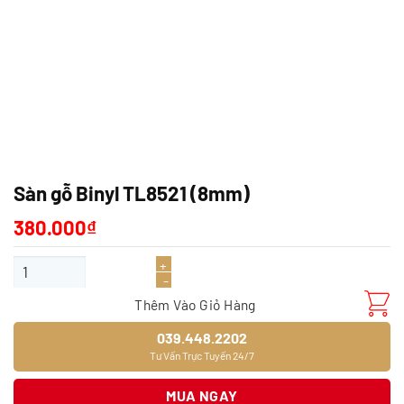
Sàn gỗ Binyl TL8521 (8mm)
380.000
₫
Sàn gỗ Binyl TL8521 (8mm) số lượng
Thêm Vào Giỏ Hàng
039.448.2202
Tư Vấn Trực Tuyến 24/7
MUA NGAY