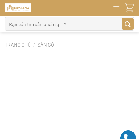
Bỏ
qua
nội
Tìm
dung
kiếm:
TRANG CHỦ
/
SÀN GỖ