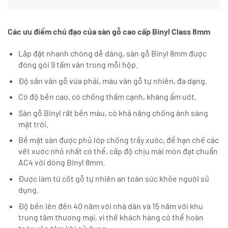
Các ưu điểm chủ đạo của sàn gỗ cao cấp Binyl Class 8mm
Lắp đặt nhanh chóng dễ dàng, sàn gỗ Binyl 8mm được
đóng gói 9 tấm ván trong mỗi hộp.
Độ sần vân gỗ vừa phải, màu vân gỗ tự nhiên, đa dạng.
Có độ bền cao, có chống thấm cạnh, kháng ẩm ướt.
Sàn gỗ Binyl rất bền màu, có khả năng chống ánh sáng
mặt trời.
Bề mặt sàn được phủ lớp chống trầy xước, để hạn chế các
vết xước nhỏ nhất có thể, cấp độ chịu mài mòn đạt chuẩn
AC4 với dòng Binyl 8mm.
Được làm từ cốt gỗ tự nhiên an toàn sức khỏe người sử
dụng.
Độ bền lên đến 40 năm với nhà dân và 15 năm với khu
trung tâm thương mại, vì thế khách hàng có thể hoàn