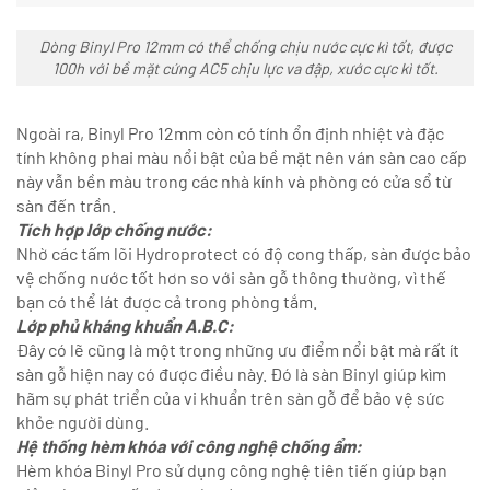
Dòng Binyl Pro 12mm có thể chống chịu nước cực kì tốt, được
100h với bề mặt cứng AC5 chịu lực va đập, xước cực kì tốt.
Ngoài ra, Binyl Pro 12mm còn có tính ổn định nhiệt và đặc
tính không phai màu nổi bật của bề mặt nên ván sàn cao cấp
này vẫn bền màu trong các nhà kính và phòng có cửa sổ từ
sàn đến trần.
Tích hợp lớp chống nước:
Nhờ các tấm lõi Hydroprotect có độ cong thấp, sàn được bảo
vệ chống nước tốt hơn so với sàn gỗ thông thường, vì thế
bạn có thể lát được cả trong phòng tắm.
Lớp phủ kháng khuẩn A.B.C:
Đây có lẽ cũng là một trong những ưu điểm nổi bật mà rất ít
sàn gỗ hiện nay có được điều này. Đó là sàn Binyl giúp kìm
hãm sự phát triển của vi khuẩn trên sàn gỗ để bảo vệ sức
khỏe người dùng.
Hệ thống hèm khóa với công nghệ chống ẩm:
Hèm khóa Binyl Pro sử dụng công nghệ tiên tiến giúp bạn