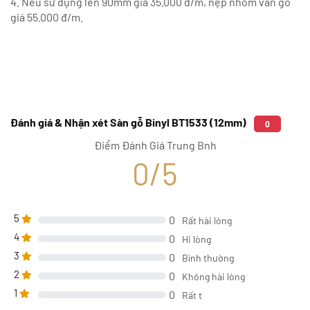
4. Nếu sử dụng len 90mm giá 35.000 đ/m, nẹp nhôm vân gỗ
giá 55.000 đ/m.
Đánh giá & Nhận xét Sàn gỗ Binyl BT1533 (12mm)
0
Điểm Đánh Giá Trung Bnh
0/5
5
0
Rất hài lòng
4
0
Hi lòng
3
0
Bình thường
2
0
Không hài lòng
1
0
Rất t