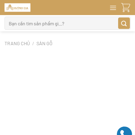
Bỏ
qua
nội
Tìm
dung
kiếm:
TRANG CHỦ
/
SÀN GỖ