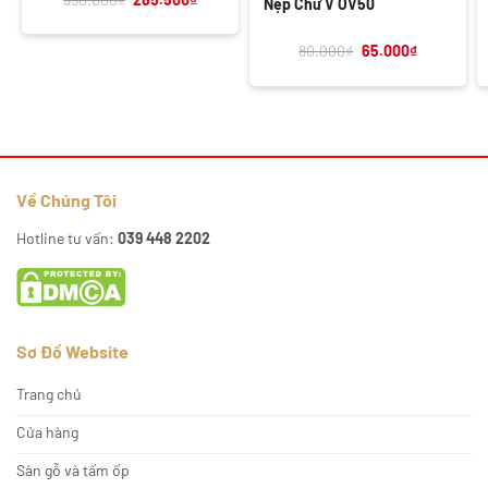
Nẹp Chữ V OV50
gốc
hiện
là:
tại
350.000₫.
là:
Giá
Giá
80.000
₫
65.000
₫
285.500₫.
gốc
hiện
là:
tại
80.000₫.
là:
65.000₫.
Về Chúng Tôi
Hotline tư vấn:
039 448 2202
Sơ Đồ Website
Trang chủ
Cửa hàng
Sàn gỗ và tấm ốp