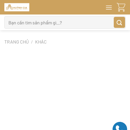
Bỏ
qua
nội
Tìm
dung
kiếm:
TRANG CHỦ
/
KHÁC