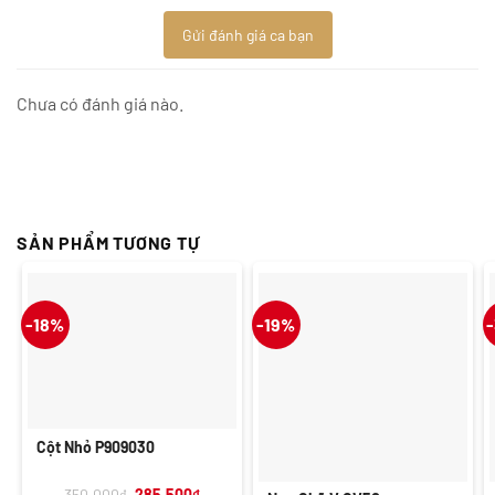
Gửi đánh giá ca bạn
Chưa có đánh giá nào.
SẢN PHẨM TƯƠNG TỰ
-18%
-19%
Cột Nhỏ P909030
Giá
Giá
350.000
₫
285.500
₫