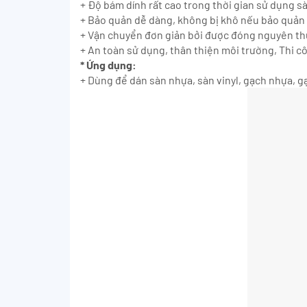
+ Độ bám dính rất cao trong thời gian sử dụng 
+ Bảo quản dễ dàng, không bị khô nếu bảo quản
+ Vận chuyển đơn giản bởi được đóng nguyên th
+ An toàn sử dụng, thân thiện môi trường, Thi cô
*
Ứ
ng d
ụ
ng:
+ Dùng để dán sàn nhựa, sàn vinyl, gạch nhựa, 