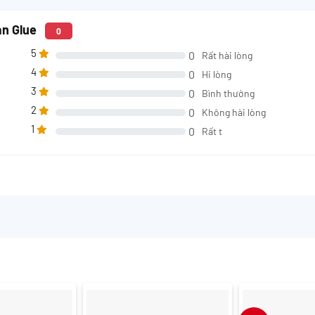
an Glue
0
5
0
Rất hài lòng
4
0
Hi lòng
3
0
Bình thường
2
0
Không hài lòng
1
0
Rất t