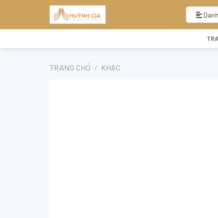
Bỏ
qua
Danh
nội
dung
TR
TRANG CHỦ
/
KHÁC