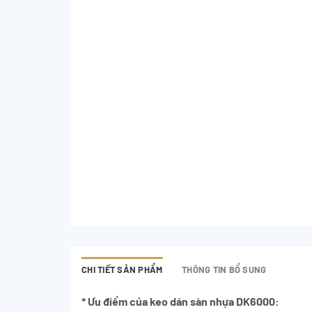
CHI TIẾT SẢN PHẨM
THÔNG TIN BỔ SUNG
* Ưu điểm
c
ủ
a keo dán sàn nhựa DK6000
: