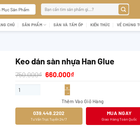
Tìm
 Mục Sản Phẩm
kiếm:
ANG CHỦ
SẢN PHẨM
SÀN VÀ TẤM ỐP
KIẾN THỨC
VỀ CHÚNG T
Keo dán sàn nhựa Han Glue
Giá
Giá
750.000
₫
660.000
₫
gốc
hiện
là:
tại
Keo dán sàn nhựa Han Glue số lượng
750.000₫.
là:
660.000₫.
Thêm Vào Giỏ Hàng
039.448.2202
MUA NGAY
Tư Vấn Trực Tuyến 24/7
Giao Hàng Toàn Quốc