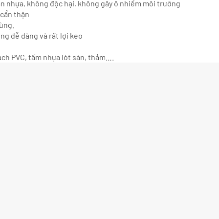
sàn nhựa, không độc hại, không gây ô nhiểm môi trường
 cẩn thận
ùng.
ng dễ dàng và rất lợi keo
gạch PVC, tấm nhựa lót sàn, thảm….